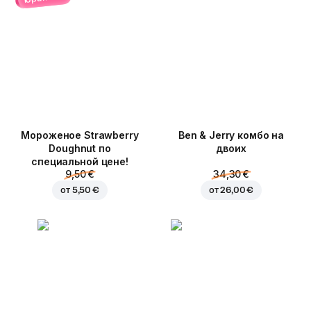
Мороженое Strawberry
Ben & Jerry комбо на
Doughnut по
двоих
специальной цене!
9,50 €
34,30 €
от
5,50 €
от
26,00 €