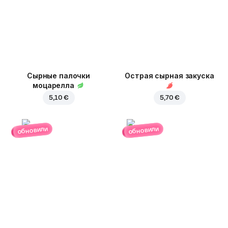
Сырные палочки
Острая сырная закуска
моцарелла
5,10 €
5,70 €
обновили
обновили