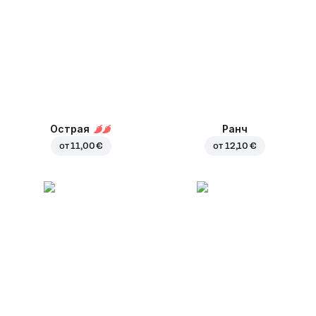
Острая
Ранч
от
11,00 €
от
12,10 €