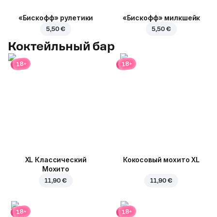
«Бискофф» рулетики
«Бискофф» милкшейк
5,50 €
5,50 €
Коктейльный бар
18+
18+
XL Классический
Кокосовый мохито XL
Мохито
11,90 €
11,90 €
18+
18+