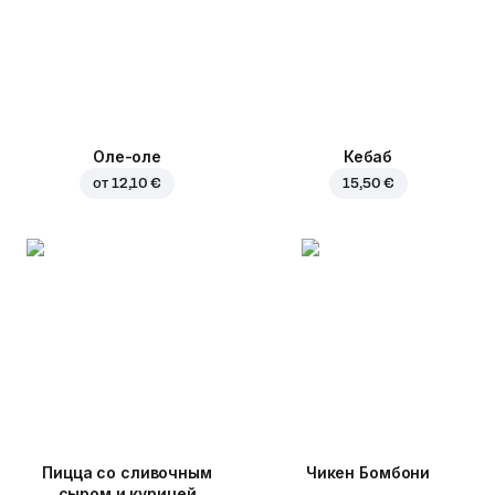
Оле-оле
Кебаб
от
12,10 €
15,50 €
Пицца со сливочным
Чикен Бомбони
сыром и курицей