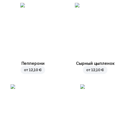
Пепперони
Сырный цыпленок
от
12,10 €
от
12,10 €