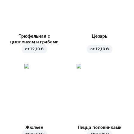
Трюфельная с
Цезарь
цыпленком и грибами
от
12,10 €
от
12,10 €
Жюльен
Пицца половинками