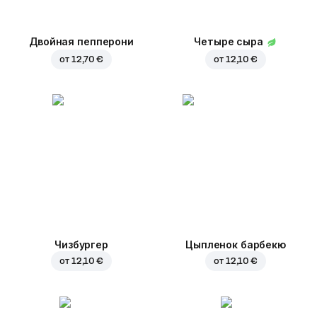
Двойная пепперони
Четыре сыра
от
12,70 €
от
12,10 €
Чизбургер
Цыпленок барбекю
от
12,10 €
от
12,10 €