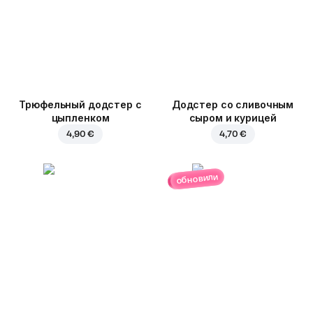
Трюфельный додстер c
Додстер со сливочным
цыпленком
сыром и курицей
4,90 €
4,70 €
обновили