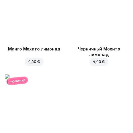
Манго Мохито лимонад
Черничный Мохито
лимонад
4,40 €
4,40 €
новинка