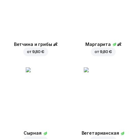
Ветчина и грибы
👶
Маргарита
👶
от
9,80 €
от
9,80 €
Сырная
Вегетарианская