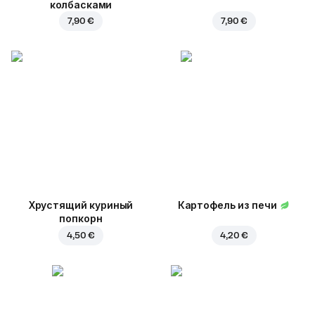
колбасками
7,90 €
7,90 €
Хрустящий куриный
Картофель из печи
попкорн
4,50 €
4,20 €