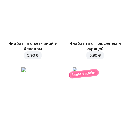
Чиабатта с ветчиной и
Чиабатта с трюфелем и
беконом
курицей
5,90 €
5,90 €
limited edition