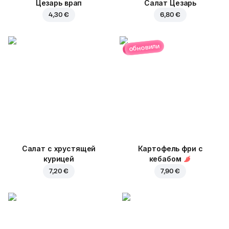
Цезарь врап
Салат Цезарь
4,30 €
6,80 €
обновили
Салат с хрустящей
Картофель фри с
курицей
кебабом
7,20 €
7,90 €