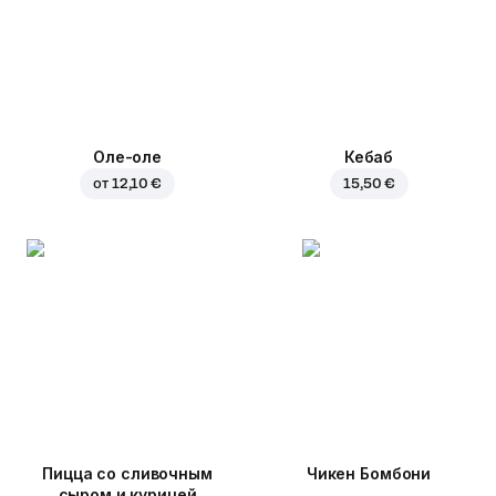
Оле-оле
Кебаб
от
12,10 €
15,50 €
Пицца со сливочным
Чикен Бомбони
сыром и курицей