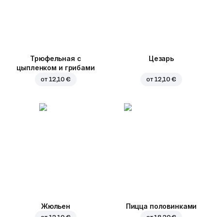
Трюфельная с
Цезарь
цыпленком и грибами
от
12,10 €
от
12,10 €
Жюльен
Пицца половинками