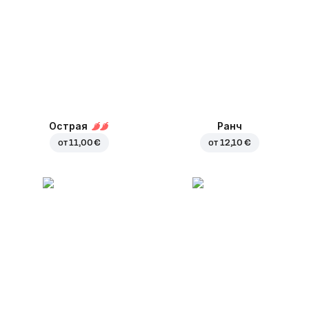
Острая
Ранч
от
11,00 €
от
12,10 €