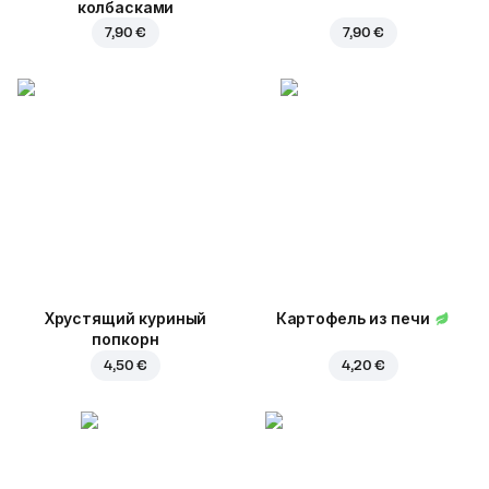
колбасками
7,90 €
7,90 €
Хрустящий куриный
Картофель из печи
попкорн
4,50 €
4,20 €