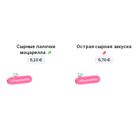
Сырные палочки
Острая сырная закуска
моцарелла
5,10 €
5,70 €
обновили
обновили