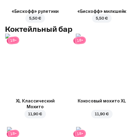
«Бискофф» рулетики
«Бискофф» милкшейк
5,50 €
5,50 €
Коктейльный бар
18+
18+
XL Классический
Кокосовый мохито XL
Мохито
11,90 €
11,90 €
18+
18+