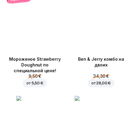
Мороженое Strawberry
Ben & Jerry комбо на
Doughnut по
двоих
специальной цене!
9,50 €
34,30 €
от
5,50 €
от
26,00 €