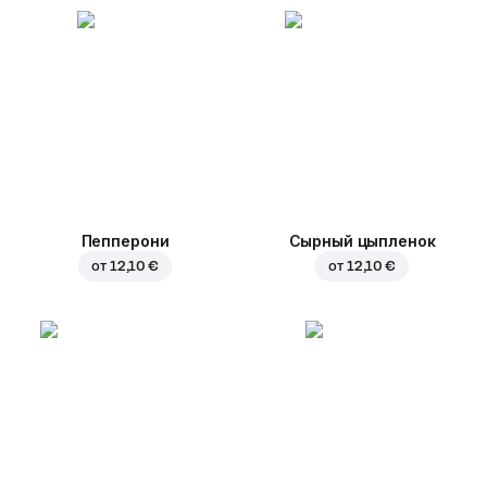
Пепперони
Сырный цыпленок
от
12,10 €
от
12,10 €