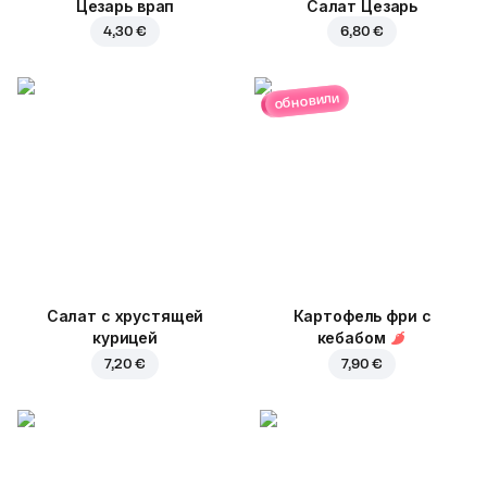
Цезарь врап
Салат Цезарь
4,30 €
6,80 €
обновили
Салат с хрустящей
Картофель фри с
курицей
кебабом
7,20 €
7,90 €