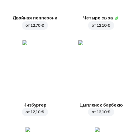
Двойная пепперони
Четыре сыра
от
12,70 €
от
12,10 €
Чизбургер
Цыпленок барбекю
от
12,10 €
от
12,10 €