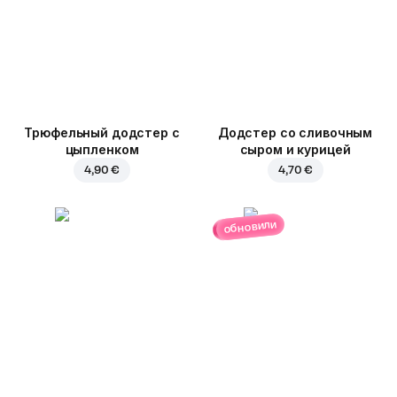
Трюфельный додстер c
Додстер со сливочным
цыпленком
сыром и курицей
4,90 €
4,70 €
обновили