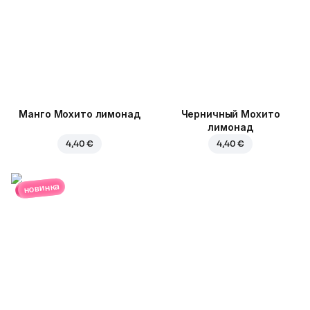
Манго Мохито лимонад
Черничный Мохито
лимонад
4,40 €
4,40 €
новинка