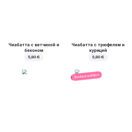
Чиабатта с ветчиной и
Чиабатта с трюфелем и
беконом
курицей
5,90 €
5,90 €
limited edition