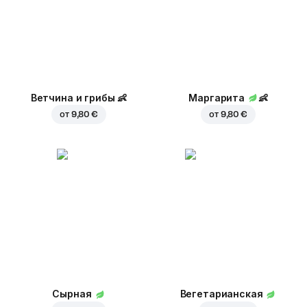
Ветчина и грибы
👶
Маргарита
👶
от
9,80 €
от
9,80 €
Сырная
Вегетарианская