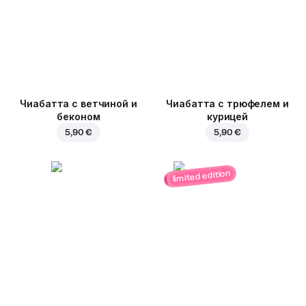
Чиабатта с ветчиной и
Чиабатта с трюфелем и
беконом
курицей
5,90 €
5,90 €
limited edition