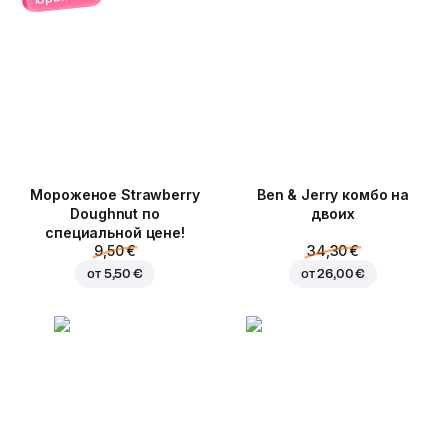
Мороженое Strawberry
Ben & Jerry комбо на
Doughnut по
двоих
специальной цене!
9,50 €
34,30 €
от
5,50 €
от
26,00 €