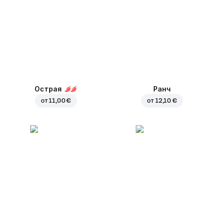
Острая
Ранч
от
11,00 €
от
12,10 €