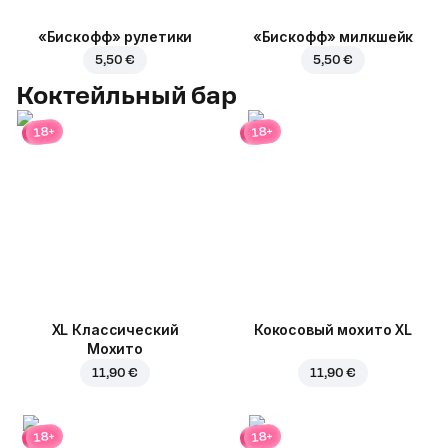
«Бискофф» рулетики
«Бискофф» милкшейк
5,50 €
5,50 €
Коктейльный бар
18+
18+
XL Классический
Кокосовый мохито XL
Мохито
11,90 €
11,90 €
18+
18+