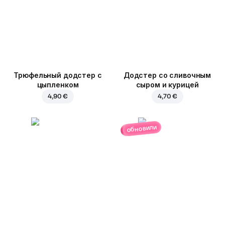
Трюфельный додстер c
Додстер со сливочным
цыпленком
сыром и курицей
4,90 €
4,70 €
обновили