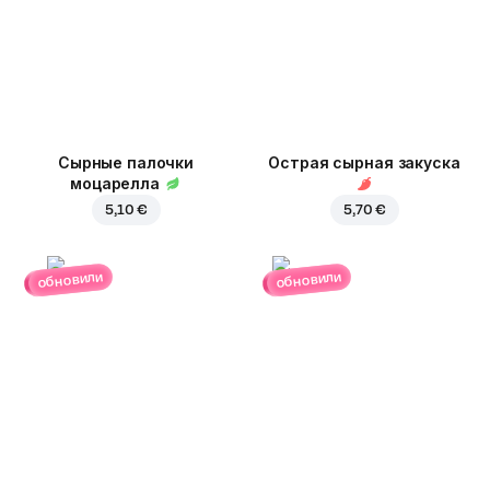
Сырные палочки
Острая сырная закуска
моцарелла
5,10 €
5,70 €
обновили
обновили