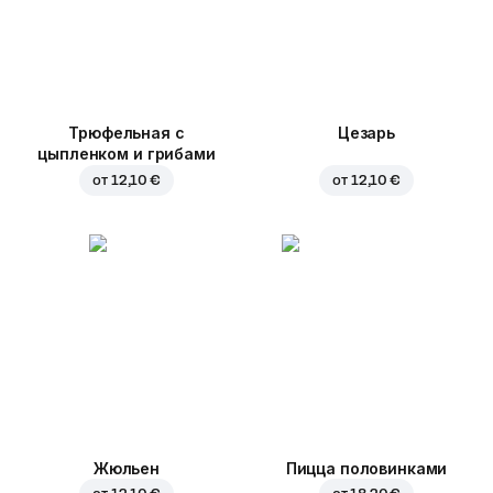
Трюфельная с
Цезарь
цыпленком и грибами
от
12,10 €
от
12,10 €
Жюльен
Пицца половинками