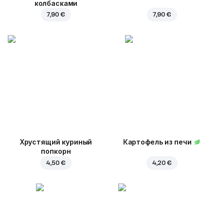
колбасками
7,90 €
7,90 €
Хрустящий куриный
Картофель из печи
попкорн
4,50 €
4,20 €