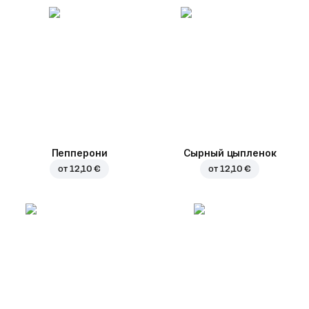
Пепперони
Сырный цыпленок
от
12,10 €
от
12,10 €