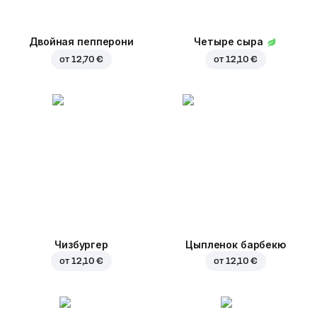
Двойная пепперони
Четыре сыра
от
12,70 €
от
12,10 €
Чизбургер
Цыпленок барбекю
от
12,10 €
от
12,10 €