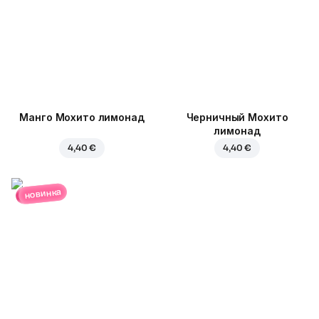
Манго Мохито лимонад
Черничный Мохито
лимонад
4,40 €
4,40 €
новинка