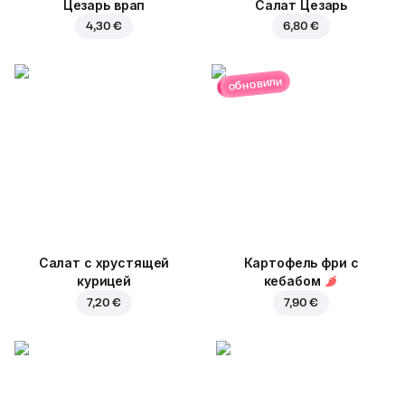
Цезарь врап
Салат Цезарь
4,30 €
6,80 €
обновили
Салат с хрустящей
Картофель фри с
курицей
кебабом
7,20 €
7,90 €