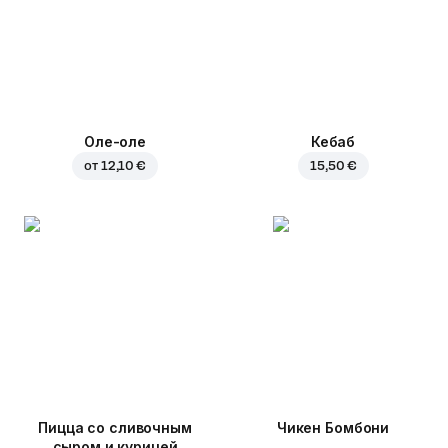
Оле-оле
Кебаб
от
12,10 €
15,50 €
Пицца со сливочным
Чикен Бомбони
сыром и курицей