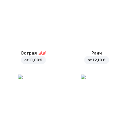
Острая
Ранч
от
11,00 €
от
12,10 €