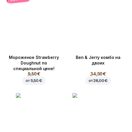
Мороженое Strawberry
Ben & Jerry комбо на
Doughnut по
двоих
специальной цене!
9,50 €
34,30 €
от
5,50 €
от
26,00 €