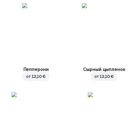
Пепперони
Сырный цыпленок
от
12,10 €
от
12,10 €