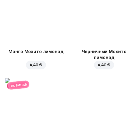
Манго Мохито лимонад
Черничный Мохито
лимонад
4,40 €
4,40 €
новинка