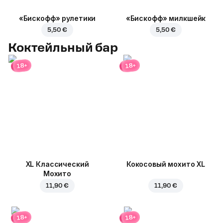
«Бискофф» рулетики
«Бискофф» милкшейк
5,50 €
5,50 €
Коктейльный бар
18+
18+
XL Классический
Кокосовый мохито XL
Мохито
11,90 €
11,90 €
18+
18+