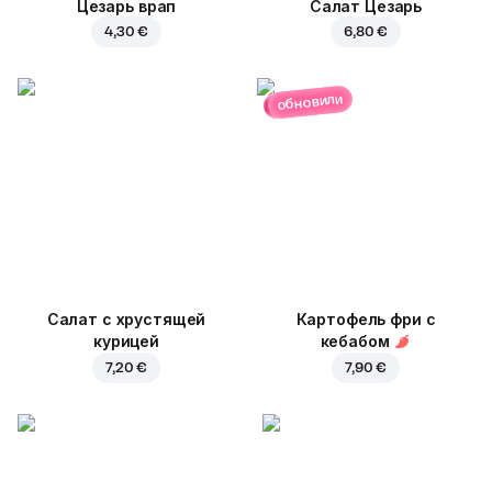
Цезарь врап
Салат Цезарь
4,30 €
6,80 €
обновили
Салат с хрустящей
Картофель фри с
курицей
кебабом
7,20 €
7,90 €