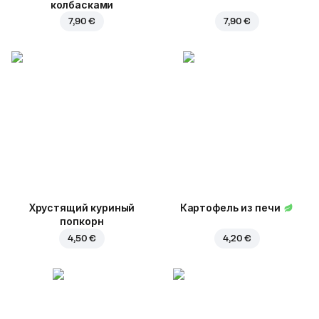
колбасками
7,90 €
7,90 €
Хрустящий куриный
Картофель из печи
попкорн
4,50 €
4,20 €