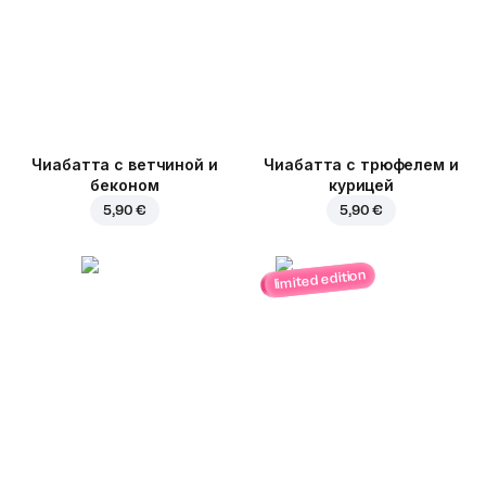
Чиабатта с ветчиной и
Чиабатта с трюфелем и
беконом
курицей
5,90 €
5,90 €
limited edition