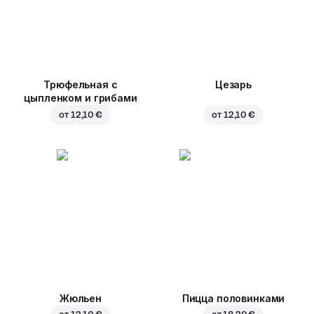
Трюфельная с
Цезарь
цыпленком и грибами
от
12,10 €
от
12,10 €
Жюльен
Пицца половинками