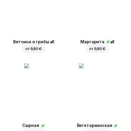
Ветчина и грибы
👶
Маргарита
👶
от
9,80 €
от
9,80 €
Сырная
Вегетарианская