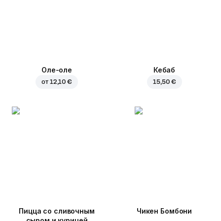
Оле-оле
Кебаб
от
12,10 €
15,50 €
Пицца со сливочным
Чикен Бомбони
сыром и курицей