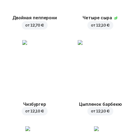
Двойная пепперони
Четыре сыра
от
12,70 €
от
12,10 €
Чизбургер
Цыпленок барбекю
от
12,10 €
от
12,10 €