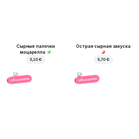
Сырные палочки
Острая сырная закуска
моцарелла
5,10 €
5,70 €
обновили
обновили