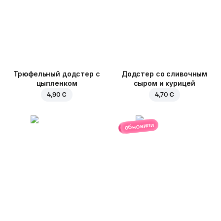
Трюфельный додстер c
Додстер со сливочным
цыпленком
сыром и курицей
4,90 €
4,70 €
обновили