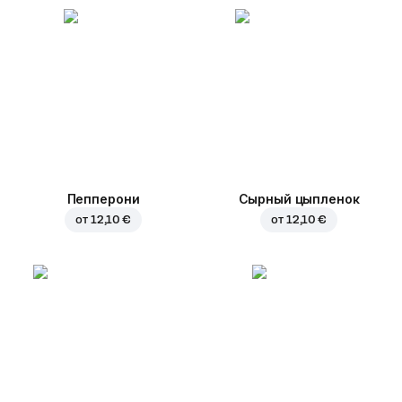
Пепперони
Сырный цыпленок
от
12,10 €
от
12,10 €