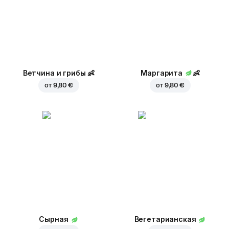
Ветчина и грибы
👶
Маргарита
👶
от
9,80 €
от
9,80 €
Сырная
Вегетарианская