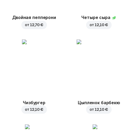
Двойная пепперони
Четыре сыра
от
12,70 €
от
12,10 €
Чизбургер
Цыпленок барбекю
от
12,10 €
от
12,10 €