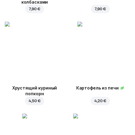
колбасками
7,90 €
7,90 €
Хрустящий куриный
Картофель из печи
попкорн
4,50 €
4,20 €