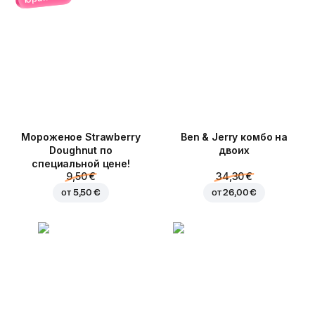
Мороженое Strawberry
Ben & Jerry комбо на
Doughnut по
двоих
специальной цене!
9,50 €
34,30 €
от
5,50 €
от
26,00 €