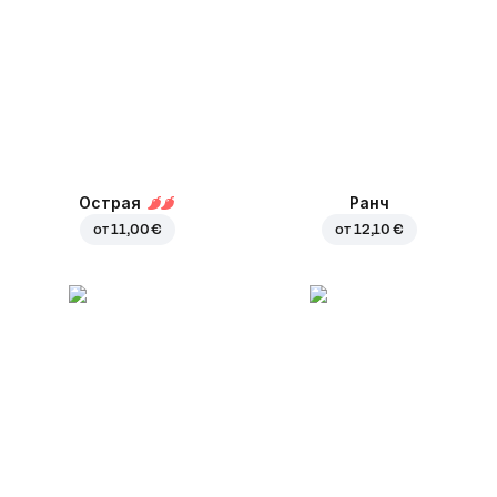
Острая
Ранч
от
11,00 €
от
12,10 €