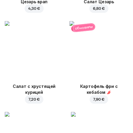
Цезарь врап
Салат Цезарь
4,30 €
6,80 €
обновили
Салат с хрустящей
Картофель фри с
курицей
кебабом
7,20 €
7,90 €