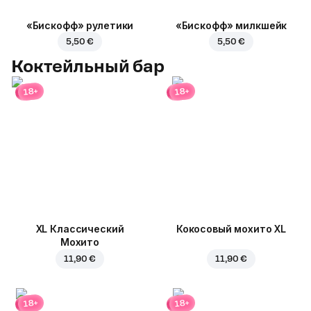
«Бискофф» рулетики
«Бискофф» милкшейк
5,50 €
5,50 €
Коктейльный бар
18+
18+
XL Классический
Кокосовый мохито XL
Мохито
11,90 €
11,90 €
18+
18+