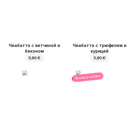
Чиабатта с ветчиной и
Чиабатта с трюфелем и
беконом
курицей
5,90 €
5,90 €
limited edition