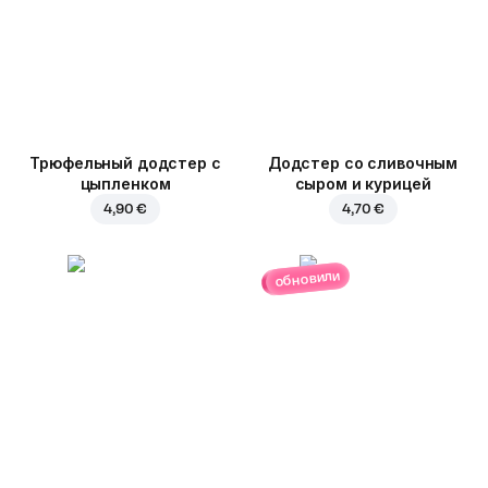
Трюфельный додстер c
Додстер со сливочным
цыпленком
сыром и курицей
4,90 €
4,70 €
обновили