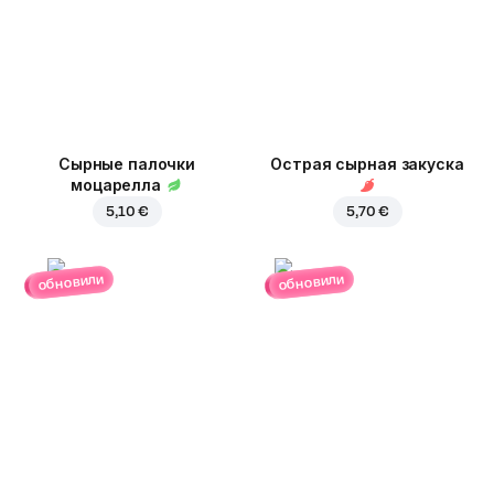
Сырные палочки
Острая сырная закуска
моцарелла
5,10 €
5,70 €
обновили
обновили