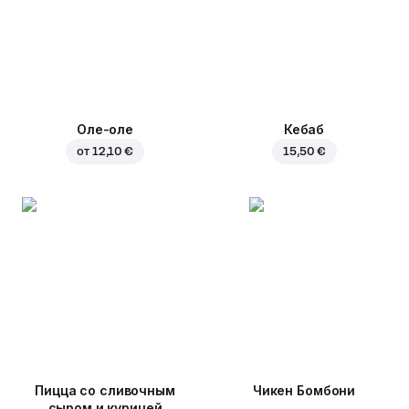
Оле-оле
Кебаб
от
12,10 €
15,50 €
Пицца со сливочным
Чикен Бомбони
сыром и курицей