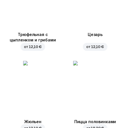
Трюфельная с
Цезарь
цыпленком и грибами
от
12,10 €
от
12,10 €
Жюльен
Пицца половинками