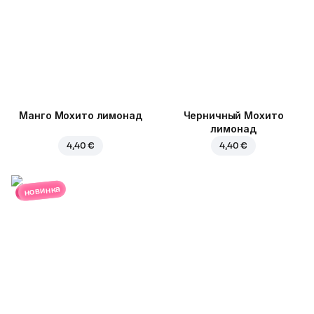
Манго Мохито лимонад
Черничный Мохито
лимонад
4,40 €
4,40 €
новинка