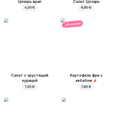
Цезарь врап
Салат Цезарь
4,30 €
6,80 €
обновили
Салат с хрустящей
Картофель фри с
курицей
кебабом
7,20 €
7,90 €