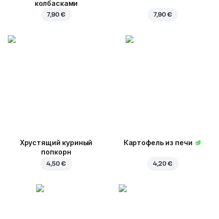
колбасками
7,90 €
7,90 €
Хрустящий куриный
Картофель из печи
попкорн
4,50 €
4,20 €