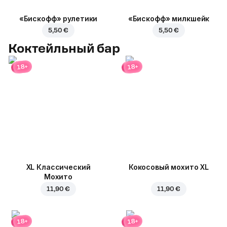
«Бискофф» рулетики
«Бискофф» милкшейк
5,50 €
5,50 €
Коктейльный бар
18+
18+
XL Классический
Кокосовый мохито XL
Мохито
11,90 €
11,90 €
18+
18+