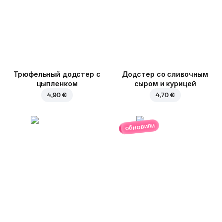
Трюфельный додстер c
Додстер со сливочным
цыпленком
сыром и курицей
4,90 €
4,70 €
обновили