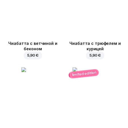
Чиабатта с ветчиной и
Чиабатта с трюфелем и
беконом
курицей
5,90 €
5,90 €
limited edition