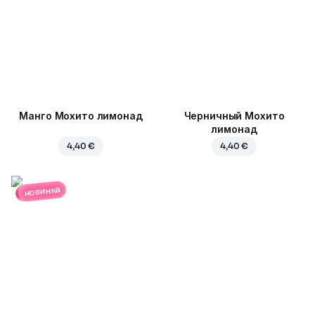
Манго Мохито лимонад
Черничный Мохито
лимонад
4,40 €
4,40 €
новинка