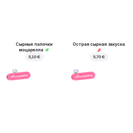
Сырные палочки
Острая сырная закуска
моцарелла
5,10 €
5,70 €
обновили
обновили