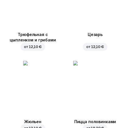
Трюфельная с
Цезарь
цыпленком и грибами
от
12,10 €
от
12,10 €
Жюльен
Пицца половинками