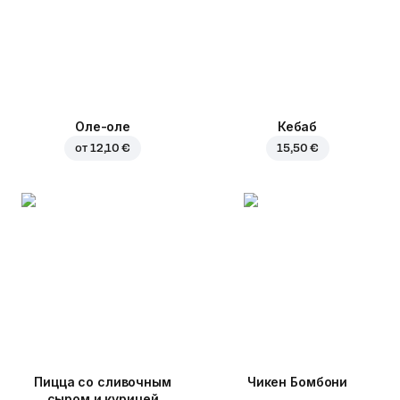
Оле-оле
Кебаб
от
12,10 €
15,50 €
Пицца со сливочным
Чикен Бомбони
сыром и курицей