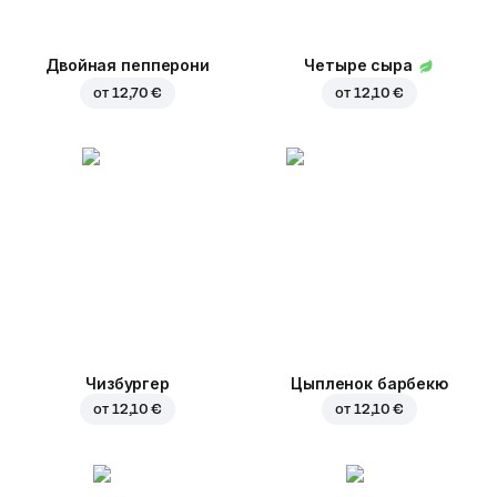
Двойная пепперони
Четыре сыра
от
12,70 €
от
12,10 €
Чизбургер
Цыпленок барбекю
от
12,10 €
от
12,10 €