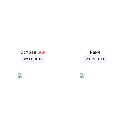
Острая
Ранч
от
11,00 €
от
12,10 €