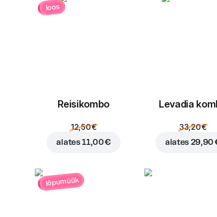
loos
Reisikombo
Levadia kom
12,50 €
33,20 €
alates
11,00 €
alates
29,90 
lõpumüük