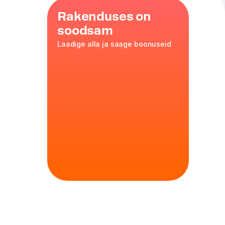
Rakenduses on
soodsam
Laadige alla ja saage boonuseid
o
ull aitavad
. Ideaalne enne
tainas 30, 570 g
ekstra
e
etsepti