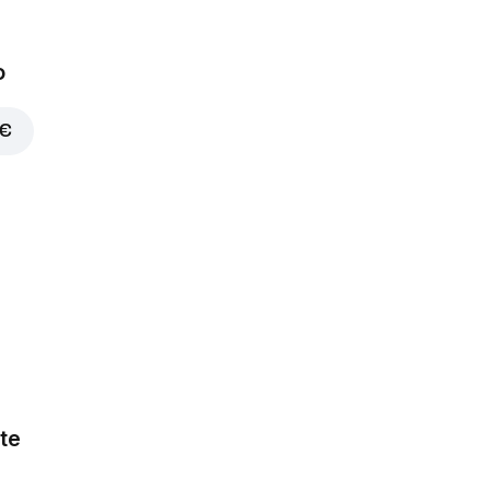
o
 €
te