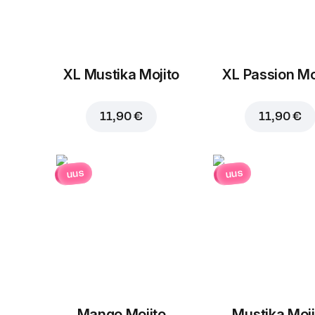
XL Mustika Mojito
XL Passion Mo
11,90 €
11,90 €
uus
uus
Mango Mojito
Mustika Moji