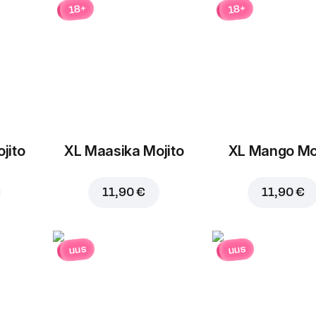
18+
18+
Energiajook
Asenda
jito
XL Maasika Mojito
XL Mango Moj
11,90 €
11,90 €
13,60 €
15,80 €
uus
uus
Lisa korvi