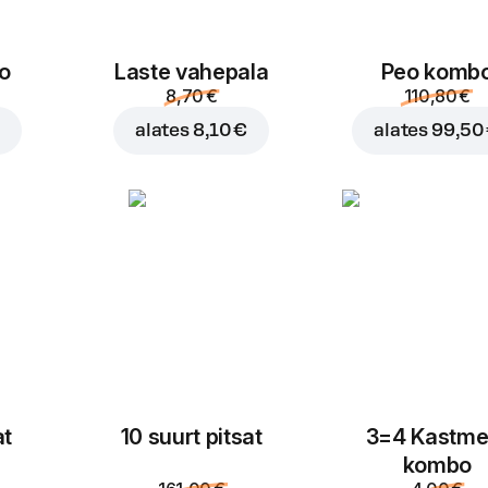
o
Laste vahepala
Peo komb
8,70 €
110,80 €
€
alates
8,10 €
alates
99,50
at
10 suurt pitsat
3=4 Kastme
kombo