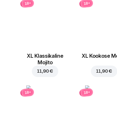
18+
18+
XL Klassikaline
XL Kookose Mo
Mojito
11,90 €
11,90 €
18+
18+