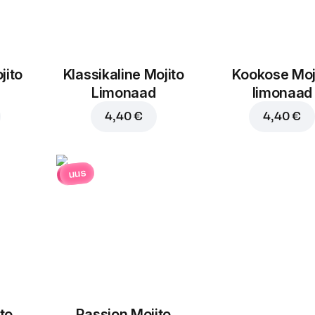
jito
Klassikaline Mojito
Kookose Moj
Limonaad
limonaad
4,40 €
4,40 €
uus
to
Passion Mojito