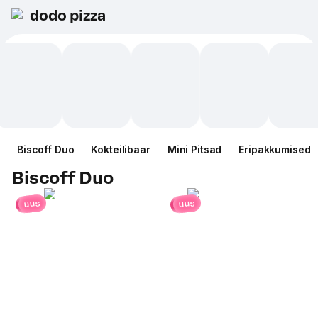
dodo pizza
Biscoff Duo
Kokteilibaar
Mini Pitsad
Eripakkumised
Biscoff Duo
uus
uus