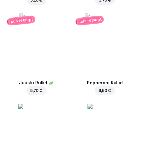
5,10 €
5,70 €
uus retsept
uus retsept
Juustu Rullid
Pepperoni Rullid
5,70 €
6,50 €