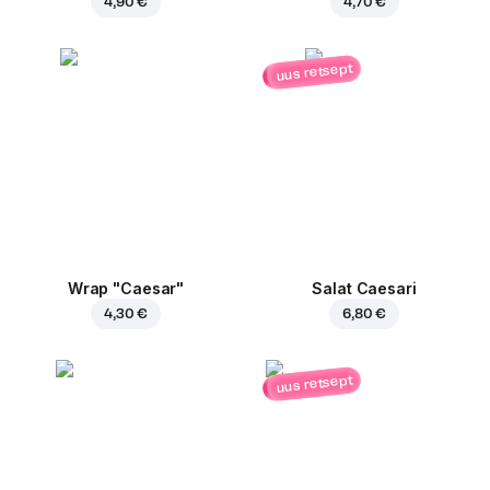
4,90 €
4,70 €
uus retsept
Wrap "Caesar"
Salat Caesari
4,30 €
6,80 €
uus retsept