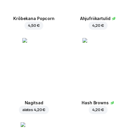
Krõbekana Popcorn
Ahjufriikartulid
4,50 €
4,20 €
Nagitsad
Hash Browns
alates
4,20 €
4,20 €