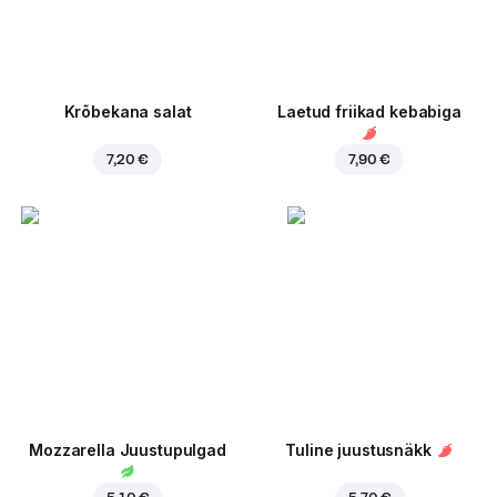
Krõbekana salat
Laetud friikad kebabiga
7,20 €
7,90 €
Mozzarella Juustupulgad
Tuline juustusnäkk