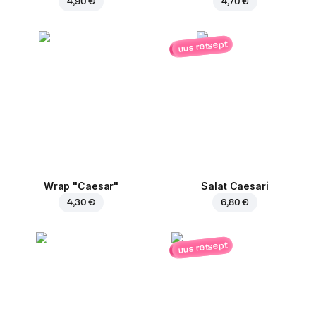
4,90 €
4,70 €
uus retsept
Wrap "Caesar"
Salat Caesari
4,30 €
6,80 €
uus retsept