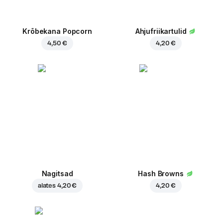
Krõbekana Popcorn
Ahjufriikartulid
4,50 €
4,20 €
Nagitsad
Hash Browns
alates
4,20 €
4,20 €