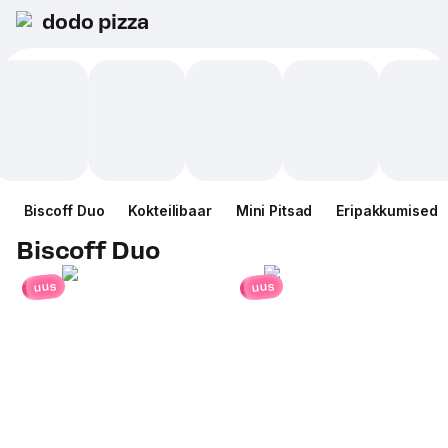
dodo pizza
Biscoff Duo
Kokteilibaar
Mini Pitsad
Eripakkumised
Biscoff Duo
uus
uus