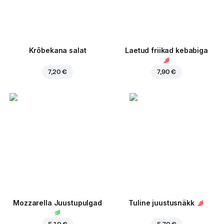
Krõbekana salat
Laetud friikad kebabiga
7,20 €
7,90 €
Mozzarella Juustupulgad
Tuline juustusnäkk