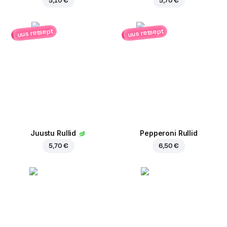
5,10 €
5,70 €
uus retsept
uus retsept
Juustu Rullid
Pepperoni Rullid
5,70 €
6,50 €