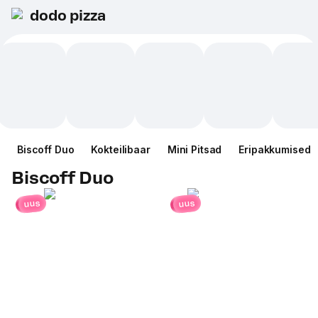
dodo pizza
Biscoff Duo
Kokteilibaar
Mini Pitsad
Eripakkumised
Biscoff Duo
uus
uus