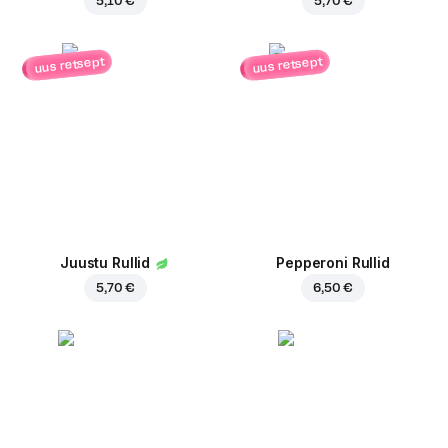
5,10 €
5,70 €
uus retsept
uus retsept
Juustu Rullid
Pepperoni Rullid
5,70 €
6,50 €