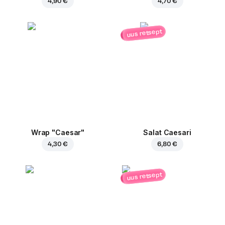
4,90 €
4,70 €
uus retsept
Wrap "Caesar"
Salat Caesari
4,30 €
6,80 €
uus retsept