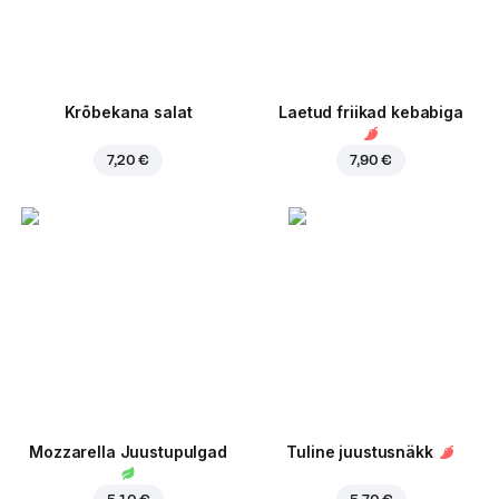
Krõbekana salat
Laetud friikad kebabiga
7,20 €
7,90 €
Mozzarella Juustupulgad
Tuline juustusnäkk