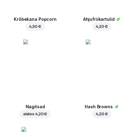
Krõbekana Popcorn
Ahjufriikartulid
4,50 €
4,20 €
Nagitsad
Hash Browns
alates
4,20 €
4,20 €