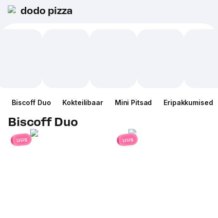
dodo pizza
Biscoff Duo
Kokteilibaar
Mini Pitsad
Eripakkumised
Biscoff Duo
uus
uus