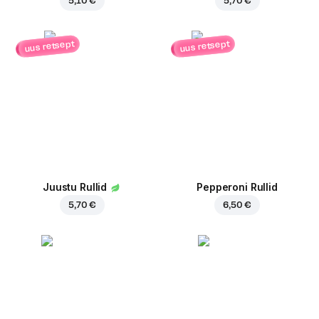
5,10 €
5,70 €
uus retsept
uus retsept
Juustu Rullid
Pepperoni Rullid
5,70 €
6,50 €