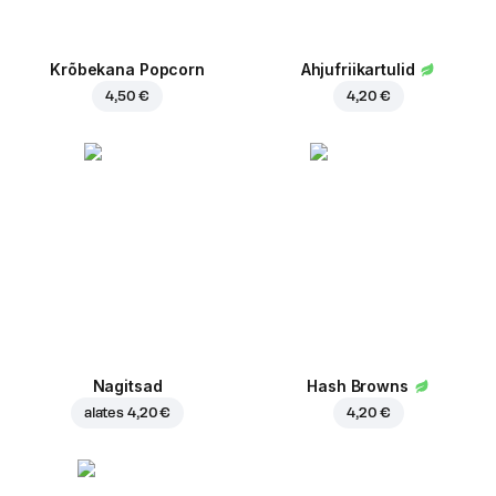
Krõbekana Popcorn
Ahjufriikartulid
4,50 €
4,20 €
Nagitsad
Hash Browns
alates
4,20 €
4,20 €