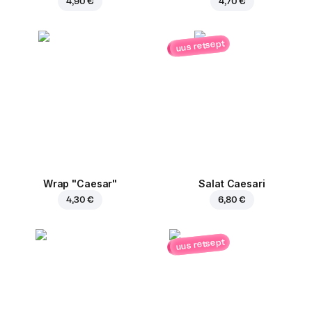
4,90 €
4,70 €
uus retsept
Wrap "Caesar"
Salat Caesari
4,30 €
6,80 €
uus retsept