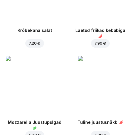
Krõbekana salat
Laetud friikad kebabiga
7,20 €
7,90 €
Mozzarella Juustupulgad
Tuline juustusnäkk