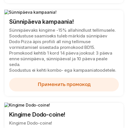
Sünnipäeva kampaania!
Sünnipäevaks kingime -15% allahindlust tellimusele.
Soodustuse saamiseks tuleb märkida sünnipäev
Dodo Pizza äpis profiili all ning tellimuse
vormistamisel sisestada promokood BD15.
Promokood kehtib 1 kord 14 päeva jooksul: 3 päeva
enne sünnipäeva, sünnipäeval ja 10 päeva peale
seda.
Soodustus ei kehti kombo- ega kampaaniatoodetele.
Применить промокод
Kingime Dodo-coine!
Kingime Dodo-coine!