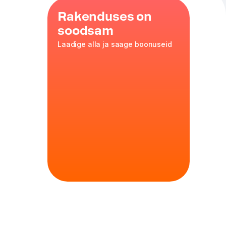
Rakenduses on
soodsam
Laadige alla ja saage boonuseid
te,
es