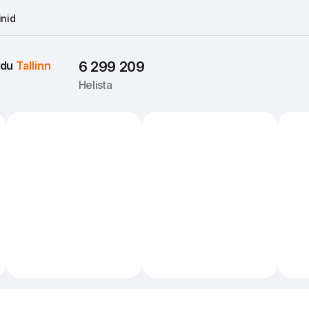
nid
du 
Tallinn
6 299 209
Helista