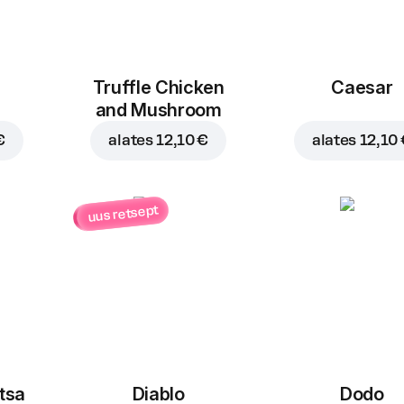
Truffle Chicken
Caesar
and Mushroom
€
alates
12,10 €
alates
12,10
uus retsept
itsa
Diablo
Dodo