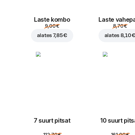
Laste kombo
Laste vahep
9,00 €
8,70 €
alates
7,85 €
alates
8,10 
7 suurt pitsat
10 suurt pits
112,70 €
161,00 €