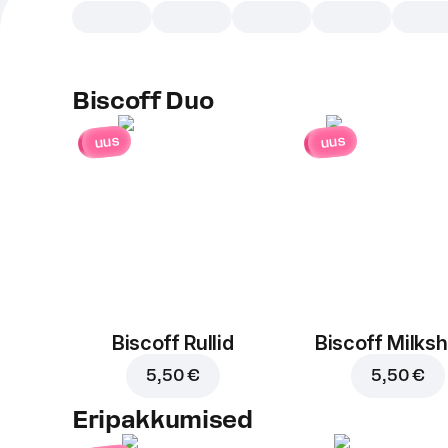
Biscoff Duo
uus
uus
Biscoff Rullid
Biscoff Milks
5,50 €
5,50 €
Eripakkumised