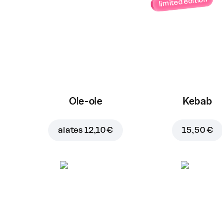
limited edition
Ole-ole
Kebab
alates
12,10 €
15,50 €