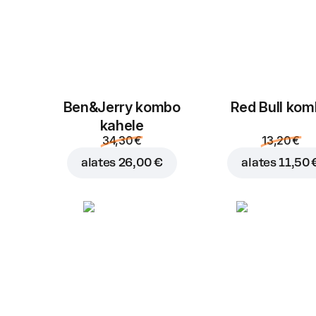
Ben&Jerry kombo
Red Bull ko
kahele
34,30 €
13,20 €
alates
26,00 €
alates
11,50 