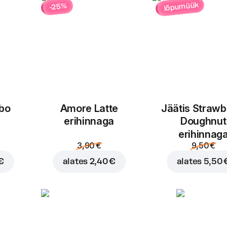
lõpumüük
-25%
bo
Amore Latte
Jäätis Strawb
Lisa ostukorvi hinnaga
4,
erihinnaga
Doughnut
erihinnag
3,90 €
9,50 €
€
alates
2,40 €
alates
5,50 