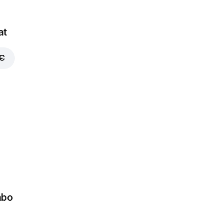
at
 €
mbo