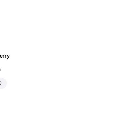
erry
30 €
a
€