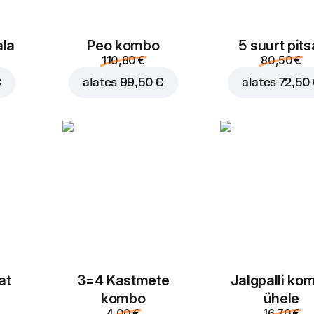
ala
Peo kombo
5 suurt pits
110,80 €
80,50 €
€
alates
99,50 €
alates
72,50
at
3=4 Kastmete
Jalgpalli ko
kombo
ühele
4,00 €
16,70 €