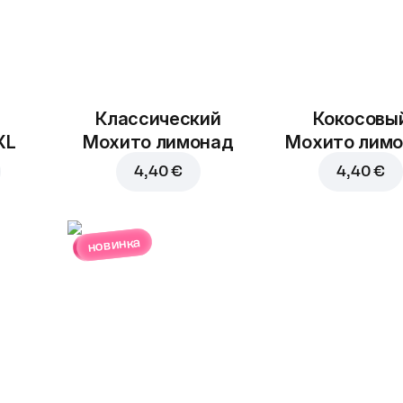
Классический
Кокосовы
XL
Мохито лимонад
Мохито лим
4,40 €
4,40 €
новинка