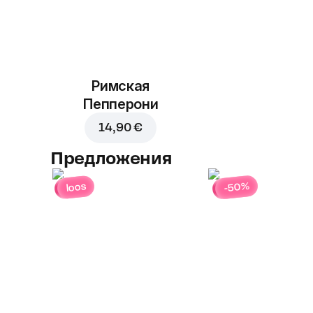
Римская
Пепперони
14,90 €
Предложения
-50%
loos