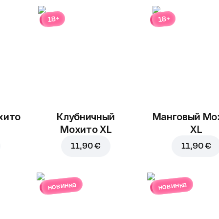
18+
18+
В корзину за
1,00 €
хито
Клубничный
Манговый Мо
Мохито XL
XL
11,90 €
11,90 €
новинка
новинка