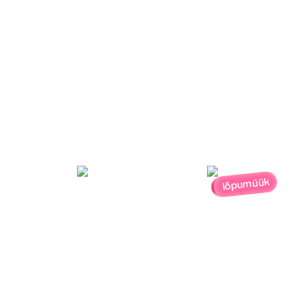
lõpumüük