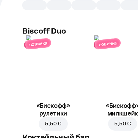
Biscoff Duo
новинка
новинка
«Бискофф»
«Бискофф
рулетики
милкшейк
5,50 €
5,50 €
Коктейльный бар