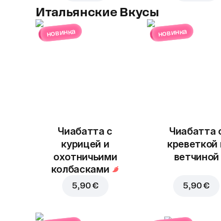
Итальянские Вкусы
новинка
новинка
Чиабатта с
Чиабатта 
курицей и
креветкой 
охотничьими
ветчиной
колбасками
5,90 €
5,90 €