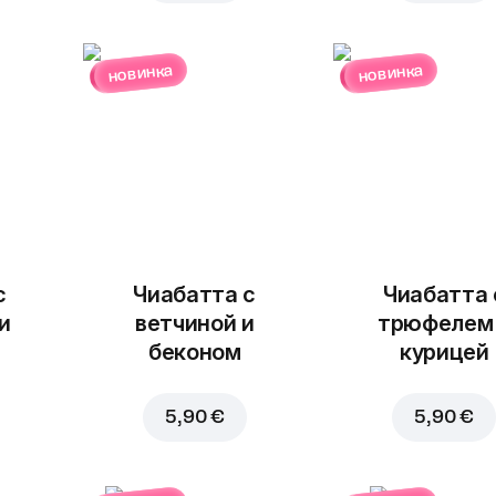
новинка
новинка
с
Чиабатта с
Чиабатта 
и
ветчиной и
трюфелем
беконом
курицей
5,90 €
5,90 €