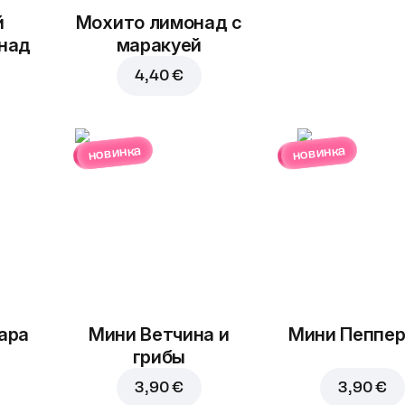
й
Мохито лимонад с
над
маракуей
4,40 €
новинка
новинка
ара
Мини Ветчина и
Мини Пеппе
грибы
3,90 €
3,90 €