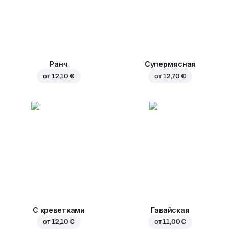
Ранч
Супермясная
от
12,10 €
от
12,70 €
С креветками
Гавайская
от
12,10 €
от
11,00 €