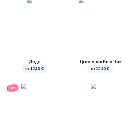
Додо
Цыпленок Блю Чиз
от
12,10 €
от
12,10 €
хит