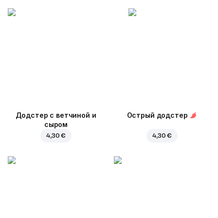
Додстер с ветчиной и
Острый додстер
сыром
4,30 €
4,30 €