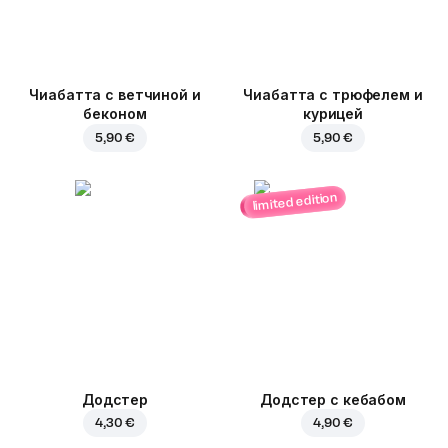
Чиабатта с ветчиной и
Чиабатта с трюфелем и
беконом
курицей
5,90 €
5,90 €
limited edition
Додстер
Додстер с кебабом
4,30 €
4,90 €