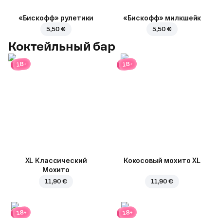
«Бискофф» рулетики
«Бискофф» милкшейк
5,50 €
5,50 €
Коктейльный бар
18+
18+
XL Классический
Кокосовый мохито XL
Мохито
11,90 €
11,90 €
18+
18+