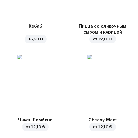
Кебаб
Пицца со сливочным
сыром и курицей
15,50 €
от
12,10 €
Чикен Бомбони
Cheesy Meat
от
12,10 €
от
12,10 €