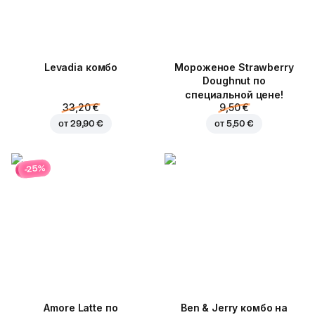
Levadia комбо
Мороженое Strawberry
Doughnut по
специальной цене!
33,20 €
9,50 €
от
29,90 €
от
5,50 €
-25%
Amore Latte по
Ben & Jerry комбо на