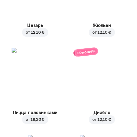
Цезарь
Жюльен
от
12,10 €
от
12,10 €
обновили
Пицца половинками
Диабло
от
18,20 €
от
12,10 €