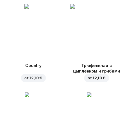
Country
Трюфельная с
цыпленком и грибами
от
12,10 €
от
12,10 €