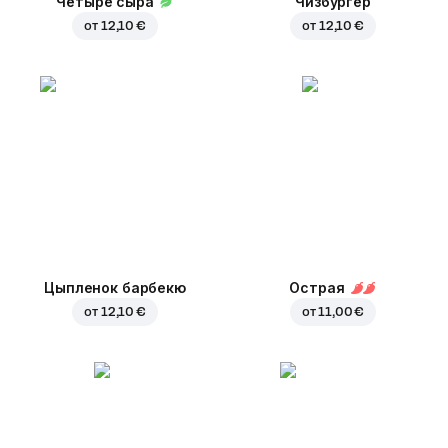
Четыре сыра
Чизбургер
от
12,10 €
от
12,10 €
Цыпленок барбекю
Острая
от
12,10 €
от
11,00 €