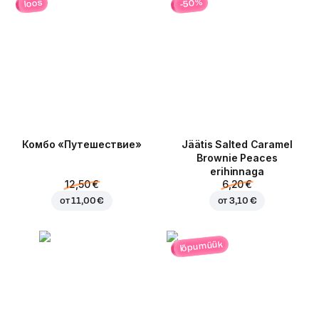
-50%
loos
Комбо «Путешествие»
Jäätis Salted Caramel
Brownie Peaces
erihinnaga
12,50 €
6,20 €
от
11,00 €
от
3,10 €
lõpumüük