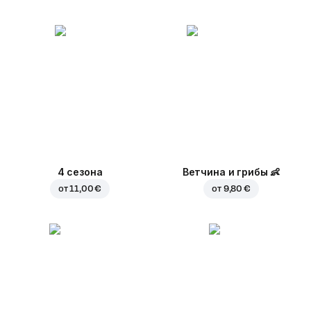
4 сезона
Ветчина и грибы
👶
от
11,00 €
от
9,80 €