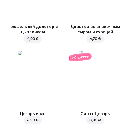
Трюфельный додстер c
Додстер со сливочным
цыпленком
сыром и курицей
4,90 €
4,70 €
обновили
Цезарь врап
Салат Цезарь
4,30 €
6,80 €