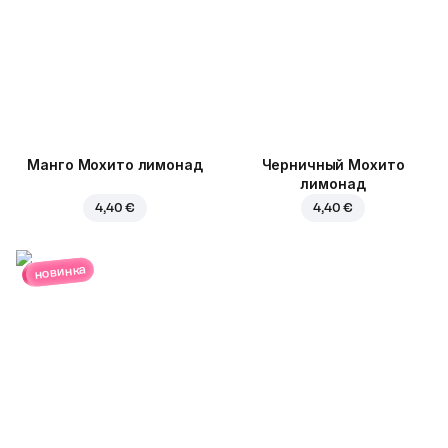
Манго Мохито лимонад
Черничный Мохито
лимонад
4,40 €
4,40 €
новинка