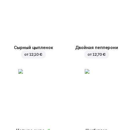
Сырный цыпленок
Двойная пепперони
от
12,10 €
от
12,70 €