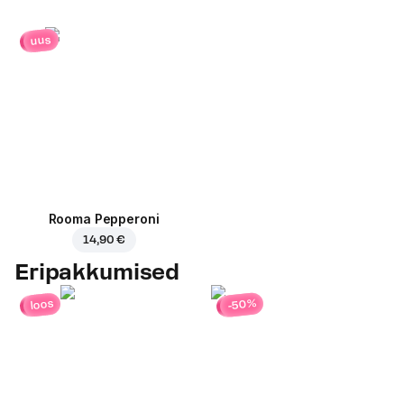
uus
Rooma Pepperoni
14,90 €
Eripakkumised
-50%
loos