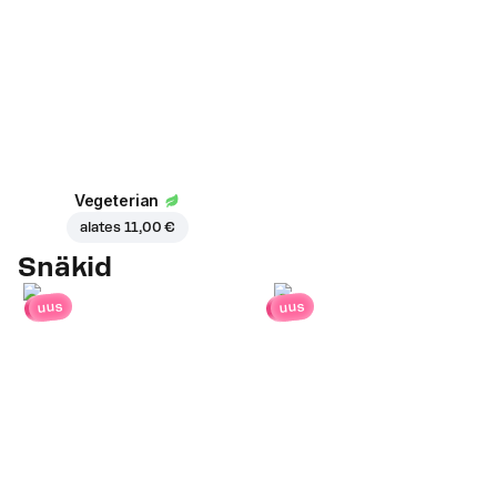
Vegeterian
alates
11,00 €
Snäkid
uus
uus