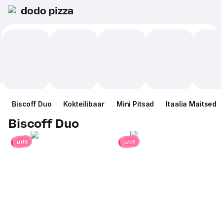
dodo pizza
Biscoff Duo
Kokteilibaar
Mini Pitsad
Itaalia Maitsed
Biscoff Duo
uus
uus