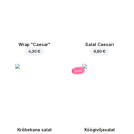
Wrap "Caesar"
Salat Caesari
4,30 €
6,80 €
uus
Krõbekana salat
Köögiviljasalat