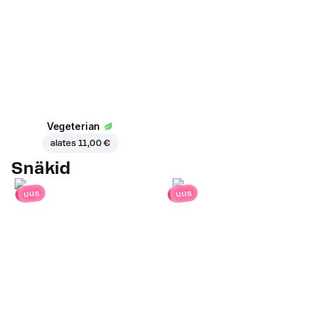
Vegeterian
alates
11,00 €
Snäkid
uus
uus