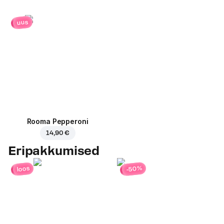
uus
Rooma Pepperoni
14,90 €
Eripakkumised
-50%
loos