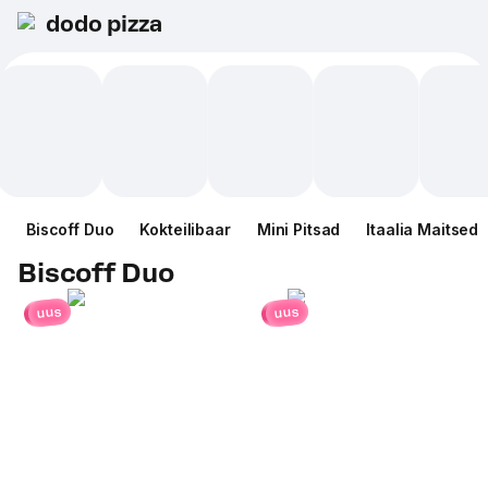
dodo pizza
Biscoff Duo
Kokteilibaar
Mini Pitsad
Itaalia Maitsed
Biscoff Duo
uus
uus