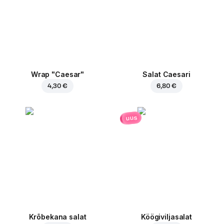
Wrap "Caesar"
Salat Caesari
4,30 €
6,80 €
uus
Krõbekana salat
Köögiviljasalat