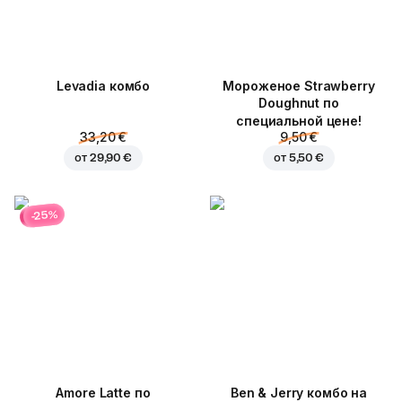
Levadia комбо
Мороженое Strawberry
Doughnut по
специальной цене!
33,20 €
9,50 €
от
29,90 €
от
5,50 €
-25%
Amore Latte по
Ben & Jerry комбо на