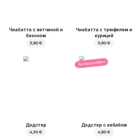
Чиабатта с ветчиной и
Чиабатта с трюфелем и
беконом
курицей
5,90 €
5,90 €
limited edition
Додстер
Додстер с кебабом
4,30 €
4,90 €