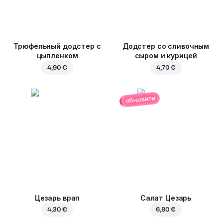
Трюфельный додстер c
Додстер со сливочным
цыпленком
сыром и курицей
4,90 €
4,70 €
обновили
Цезарь врап
Салат Цезарь
4,30 €
6,80 €