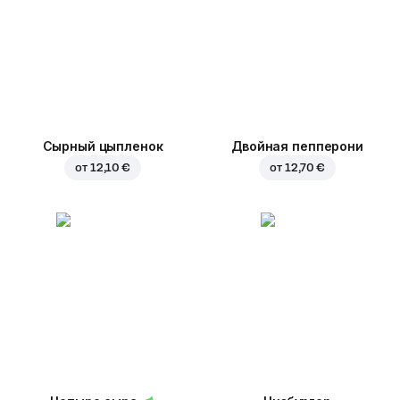
Сырный цыпленок
Двойная пепперони
от
12,10 €
от
12,70 €