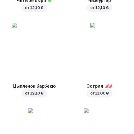
Четыре сыра
Чизбургер
от
12,10 €
от
12,10 €
Цыпленок барбекю
Острая
от
12,10 €
от
11,00 €