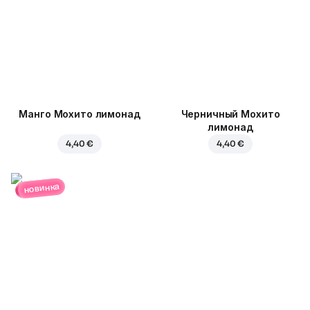
Манго Мохито лимонад
Черничный Мохито
лимонад
4,40 €
4,40 €
новинка