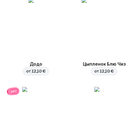
Додо
Цыпленок Блю Чиз
от
12,10 €
от
12,10 €
хит