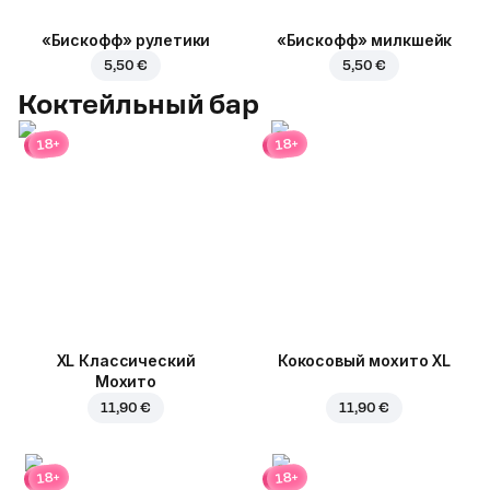
«Бискофф» рулетики
«Бискофф» милкшейк
5,50 €
5,50 €
Коктейльный бар
18+
18+
XL Классический
Кокосовый мохито XL
Мохито
11,90 €
11,90 €
18+
18+