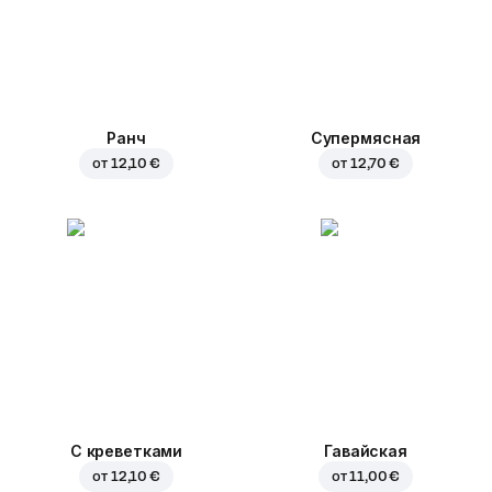
Ранч
Супермясная
от
12,10 €
от
12,70 €
С креветками
Гавайская
от
12,10 €
от
11,00 €