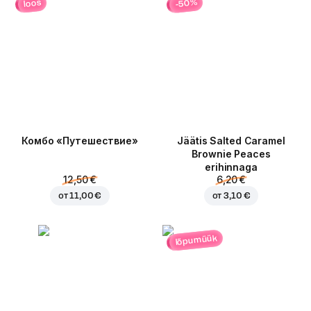
-50%
loos
Комбо «Путешествие»
Jäätis Salted Caramel
Brownie Peaces
erihinnaga
12,50 €
6,20 €
от
11,00 €
от
3,10 €
lõpumüük