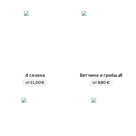
4 сезона
Ветчина и грибы
👶
от
11,00 €
от
9,80 €