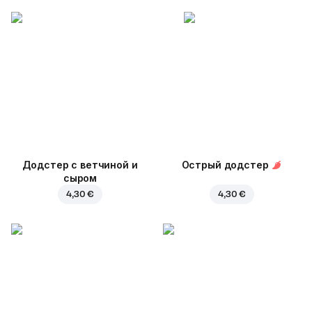
Додстер с ветчиной и
Острый додстер
сыром
4,30 €
4,30 €