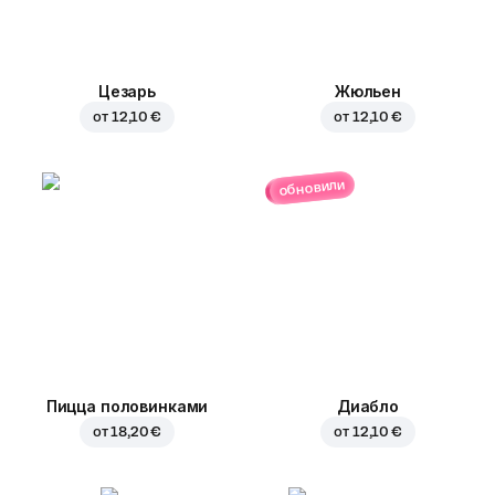
Цезарь
Жюльен
от
12,10 €
от
12,10 €
обновили
Пицца половинками
Диабло
от
18,20 €
от
12,10 €