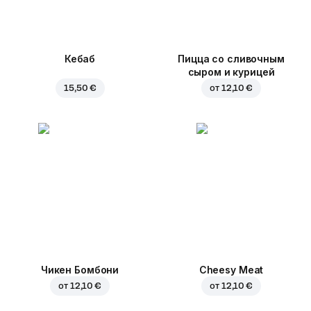
Кебаб
Пицца со сливочным
сыром и курицей
15,50 €
от
12,10 €
Чикен Бомбони
Cheesy Meat
от
12,10 €
от
12,10 €