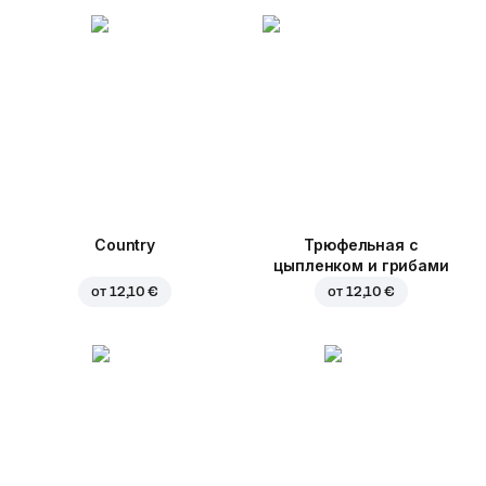
Country
Трюфельная с
цыпленком и грибами
от
12,10 €
от
12,10 €