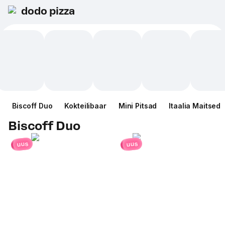
dodo pizza
Biscoff Duo
Kokteilibaar
Mini Pitsad
Itaalia Maitsed
Biscoff Duo
uus
uus