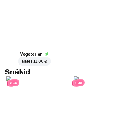
Vegeterian
alates
11,00 €
Snäkid
uus
uus