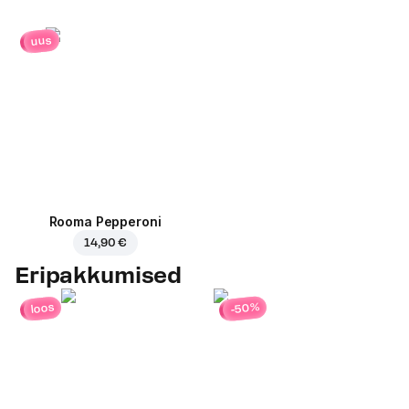
uus
Rooma Pepperoni
14,90 €
Eripakkumised
-50%
loos