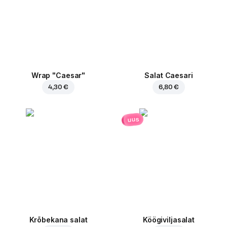
Wrap "Caesar"
Salat Caesari
4,30 €
6,80 €
uus
Krõbekana salat
Köögiviljasalat