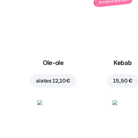
limited edition
Ole-ole
Kebab
alates
12,10 €
15,50 €