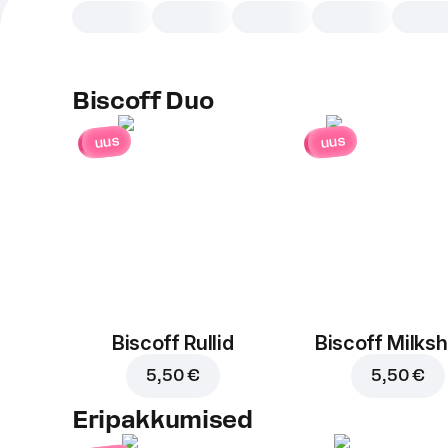
Biscoff Duo
uus
uus
Biscoff Rullid
Biscoff Milks
5,50 €
5,50 €
Eripakkumised