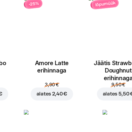
lõpumüük
-25%
Kohv
Kaerapiim
espresso
0,80 €
0,50 €
bo
Amore Latte
Jäätis Strawb
Lisa ostukorvi hinnaga
4,
erihinnaga
Doughnut
erihinnag
3,90 €
9,50 €
€
alates
2,40 €
alates
5,50 