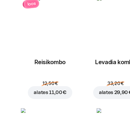
loos
Reisikombo
Levadia kom
12,50 €
33,20 €
alates
11,00 €
alates
29,90 