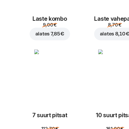
Laste kombo
Laste vahep
9,00 €
8,70 €
alates
7,85 €
alates
8,10 
7 suurt pitsat
10 suurt pits
112,70 €
161,00 €