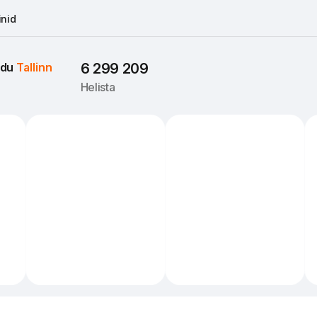
nid
du 
Tallinn
6 299 209
Helista