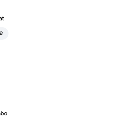
at
 €
mbo