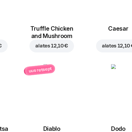
Truffle Chicken
Caesar
and Mushroom
€
alates
12,10 €
alates
12,10
uus retsept
itsa
Diablo
Dodo