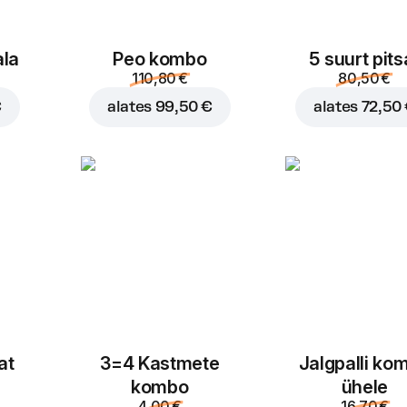
ala
Peo kombo
5 suurt pits
110,80 €
80,50 €
€
alates
99,50 €
alates
72,50
at
3=4 Kastmete
Jalgpalli ko
kombo
ühele
4,00 €
16,70 €