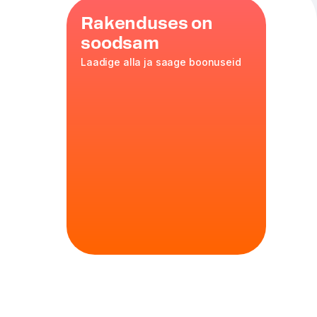
Rakenduses on
soodsam
Laadige alla ja saage boonuseid
aadi
siirup,