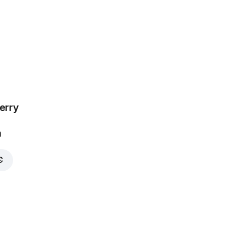
erry
50 €
a
€