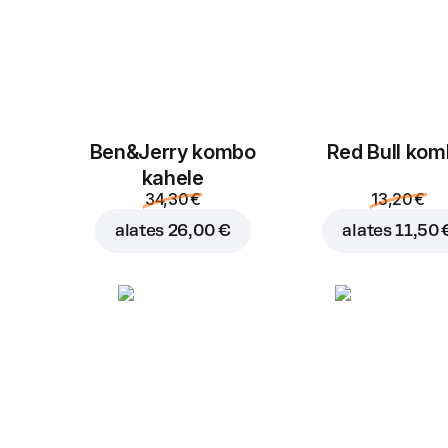
Ben&Jerry kombo
Red Bull ko
kahele
34,30 €
13,20 €
alates
26,00 €
alates
11,50 