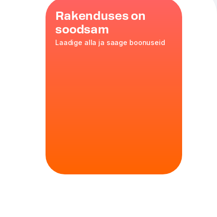
Rakenduses on
soodsam
Laadige alla ja saage boonuseid