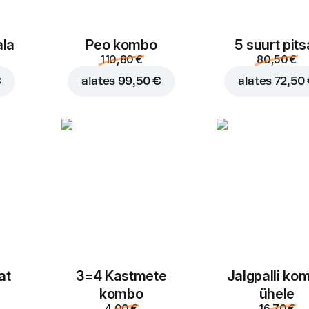
ala
Peo kombo
5 suurt pits
110,80 €
80,50 €
€
alates
99,50 €
alates
72,50
at
3=4 Kastmete
Jalgpalli ko
kombo
ühele
4,00 €
16,70 €