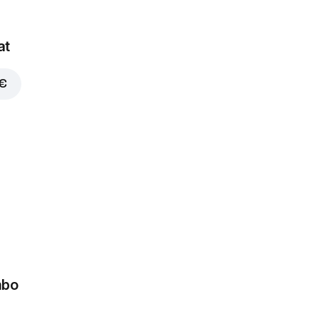
at
 €
mbo