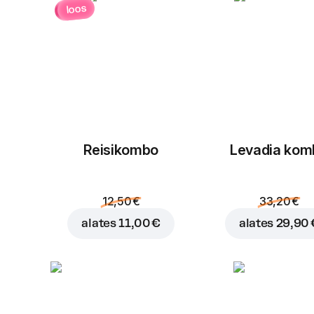
loos
Reisikombo
Levadia kom
12,50 €
33,20 €
alates
11,00 €
alates
29,90 