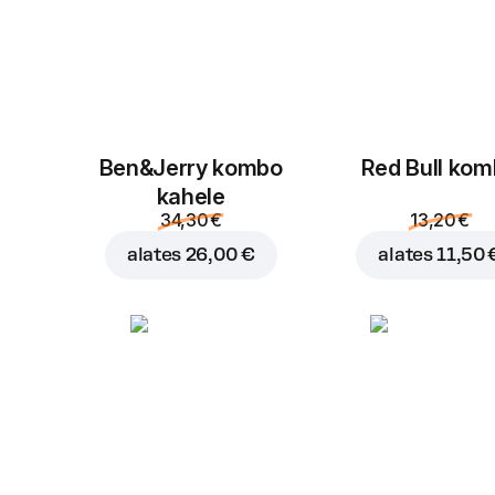
Ben&Jerry kombo
Red Bull ko
kahele
34,30 €
13,20 €
alates
26,00 €
alates
11,50 