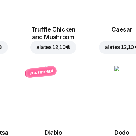
Truffle Chicken
Caesar
and Mushroom
€
alates
12,10 €
alates
12,10
uus retsept
itsa
Diablo
Dodo