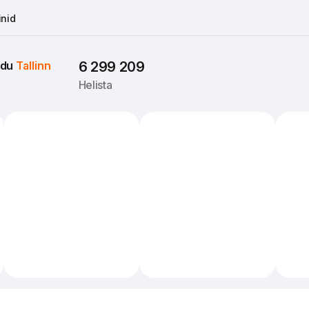
nid
du 
Tallinn
6 299 209
Helista