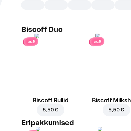
Biscoff Duo
uus
uus
Biscoff Rullid
Biscoff Milks
5,50 €
5,50 €
Eripakkumised