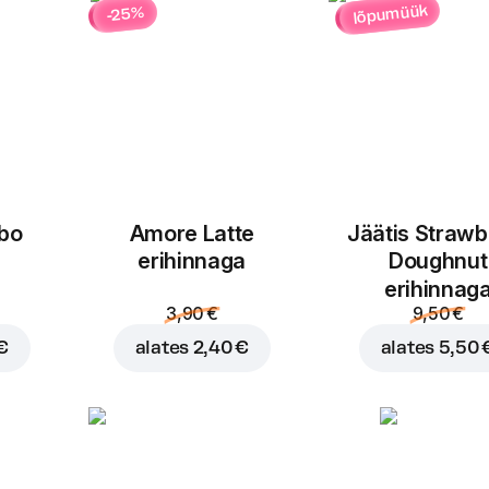
lõpumüük
-25%
bo
Amore Latte
Jäätis Strawb
Lisa ostukorvi hinnaga
1,
erihinnaga
Doughnut
erihinnag
3,90 €
9,50 €
€
alates
2,40 €
alates
5,50 