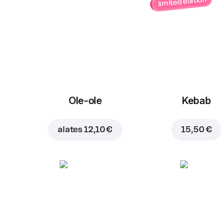
limited edition
Ole-ole
Kebab
alates
12,10 €
15,50 €