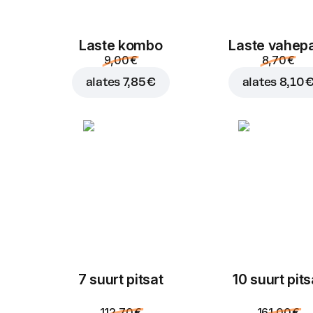
Laste kombo
Laste vahep
9,00 €
8,70 €
alates
7,85 €
alates
8,10 
7 suurt pitsat
10 suurt pits
112,70 €
161,00 €