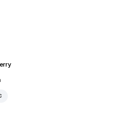
erry
00 €
a
€