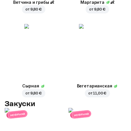
Ветчина и грибы
👶
Маргарита
👶
от
9,80 €
от
9,80 €
Сырная
Вегетарианская
от
9,80 €
от
11,00 €
Закуски
новинка
новинка