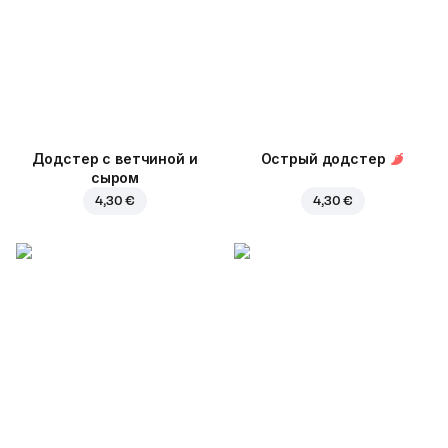
Додстер с ветчиной и
Острый додстер
сыром
4,30 €
4,30 €