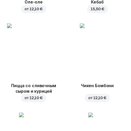
Оле-оле
Кебаб
от
12,10 €
15,50 €
Пицца со сливочным
Чикен Бомбони
сыром и курицей
от
12,10 €
от
12,10 €