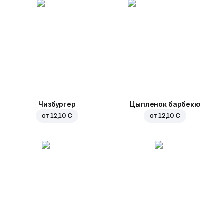
Чизбургер
Цыпленок барбекю
от
12,10 €
от
12,10 €