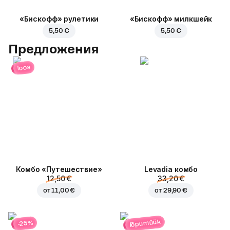
«Бискофф» рулетики
«Бискофф» милкшейк
5,50 €
5,50 €
Предложения
loos
Комбо «Путешествие»
Levadia комбо
12,50 €
33,20 €
от
11,00 €
от
29,90 €
lõpumüük
-25%