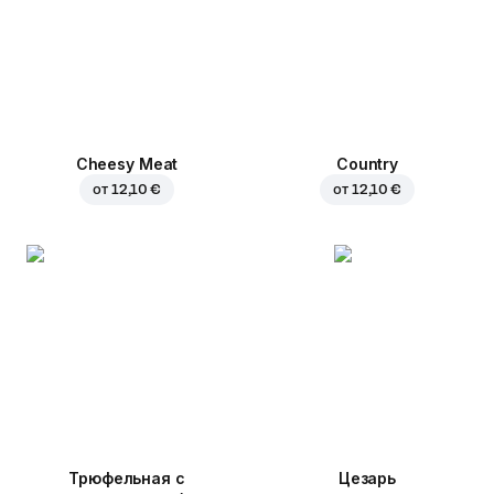
Cheesy Meat
Country
от
12,10 €
от
12,10 €
Трюфельная с
Цезарь