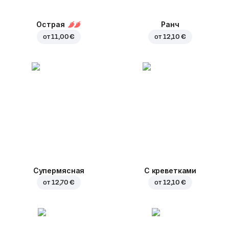
Острая
Ранч
от
11,00 €
от
12,10 €
Супермясная
С креветками
от
12,70 €
от
12,10 €