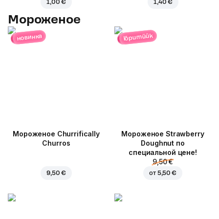
1,00 €
1,40 €
Мороженое
lõpumüük
новинка
Мороженое Churrifically
Мороженое Strawberry
Churros
Doughnut по
специальной цене!
9,50 €
9,50 €
от
5,50 €