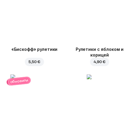
«Бискофф» рулетики
Рулетики с яблоком и
корицей
5,50 €
4,90 €
обновили