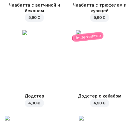
Чиабатта с ветчиной и
Чиабатта с трюфелем и
беконом
курицей
5,90 €
5,90 €
limited edition
Додстер
Додстер с кебабом
4,30 €
4,90 €