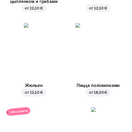
цыпленком и грибами
от
12,10 €
от
12,10 €
Жюльен
Пицца половинками
от
12,10 €
от
18,20 €
обновили