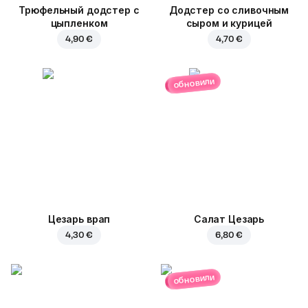
Трюфельный додстер c
Додстер со сливочным
цыпленком
сыром и курицей
4,90 €
4,70 €
обновили
Цезарь врап
Салат Цезарь
4,30 €
6,80 €
обновили