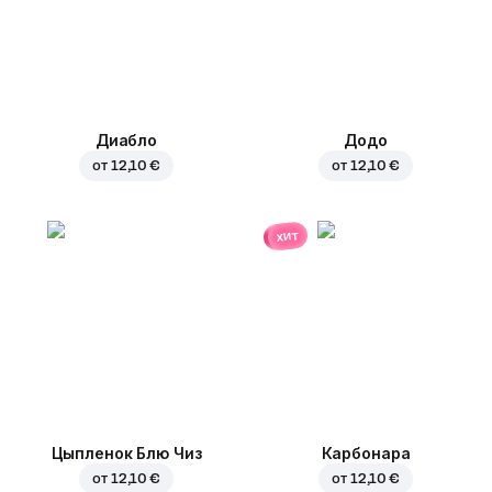
Диабло
Додо
от
12,10 €
от
12,10 €
хит
Цыпленок Блю Чиз
Карбонара
от
12,10 €
от
12,10 €