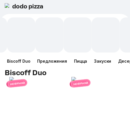
dodo pizza
Biscoff Duo
Предложения
Пицца
Закуски
Десе
Biscoff Duo
новинка
новинка