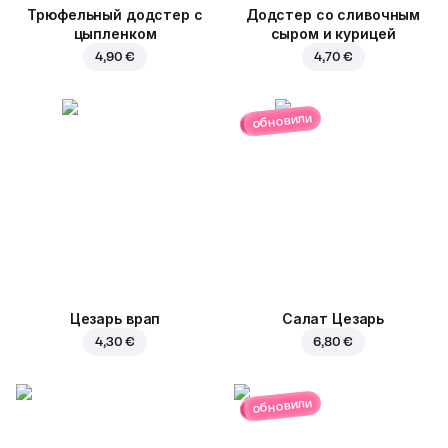
Трюфельный додстер c
Додстер со сливочным
цыпленком
сыром и курицей
4,90 €
4,70 €
обновили
Цезарь врап
Салат Цезарь
4,30 €
6,80 €
обновили