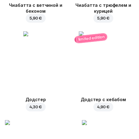
Чиабатта с ветчиной и
Чиабатта с трюфелем и
беконом
курицей
5,90 €
5,90 €
limited edition
Додстер
Додстер с кебабом
4,30 €
4,90 €