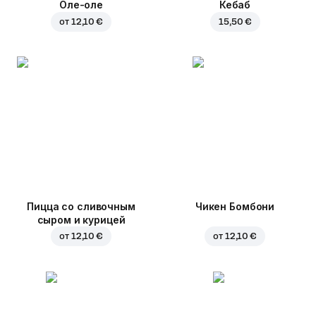
Оле-оле
Кебаб
от
12,10 €
15,50 €
Пицца со сливочным
Чикен Бомбони
сыром и курицей
от
12,10 €
от
12,10 €