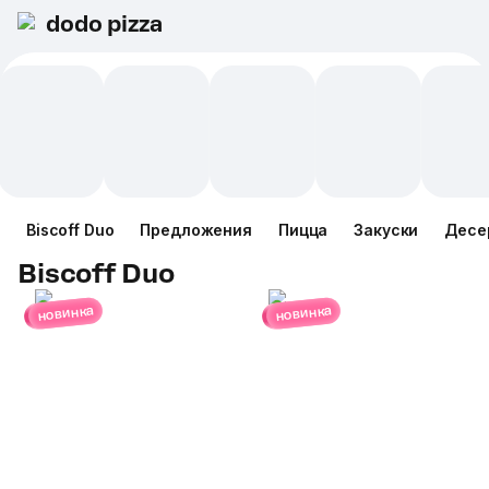
dodo pizza
Biscoff Duo
Предложения
Пицца
Закуски
Десе
Biscoff Duo
новинка
новинка