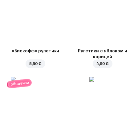
«Бискофф» рулетики
Рулетики с яблоком и
корицей
5,50 €
4,90 €
обновили