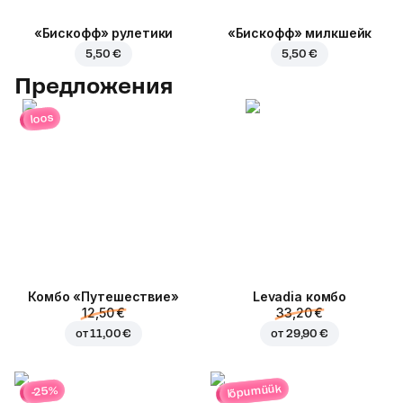
«Бискофф» рулетики
«Бискофф» милкшейк
5,50 €
5,50 €
Предложения
loos
Комбо «Путешествие»
Levadia комбо
12,50 €
33,20 €
от
11,00 €
от
29,90 €
lõpumüük
-25%