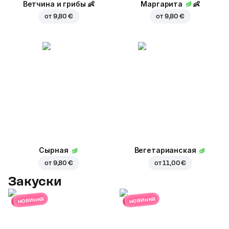
Ветчина и грибы
👶
Маргарита
👶
от
9,80 €
от
9,80 €
Сырная
Вегетарианская
от
9,80 €
от
11,00 €
Закуски
новинка
новинка