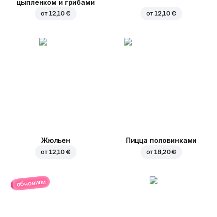
цыпленком и грибами
от
12,10 €
от
12,10 €
Жюльен
Пицца половинками
от
12,10 €
от
18,20 €
обновили