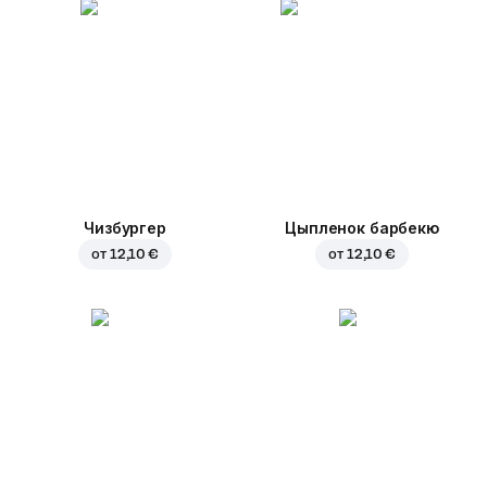
Чизбургер
Цыпленок барбекю
от
12,10 €
от
12,10 €