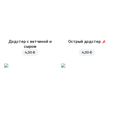
Додстер с ветчиной и
Острый додстер
сыром
4,30 €
4,30 €