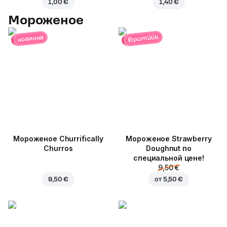
1,00 €
1,40 €
Мороженое
lõpumüük
новинка
Мороженое Churrifically
Мороженое Strawberry
Churros
Doughnut по
специальной цене!
9,50 €
9,50 €
от
5,50 €