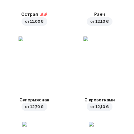
Острая
Ранч
от
11,00 €
от
12,10 €
Супермясная
С креветками
от
12,70 €
от
12,10 €