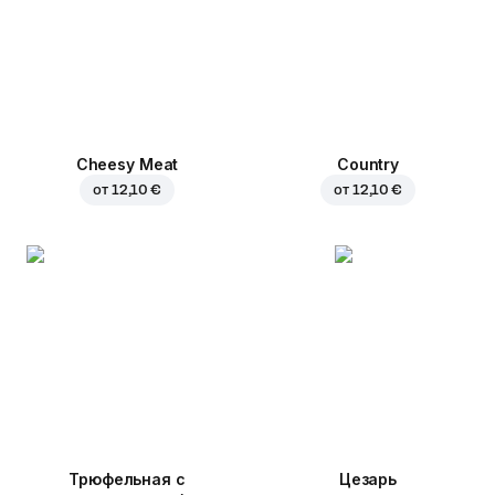
Cheesy Meat
Country
от
12,10 €
от
12,10 €
Трюфельная с
Цезарь