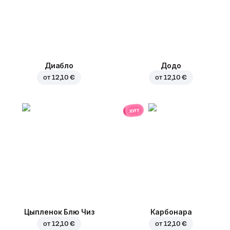
Диабло
Додо
от
12,10 €
от
12,10 €
хит
Цыпленок Блю Чиз
Карбонара
от
12,10 €
от
12,10 €