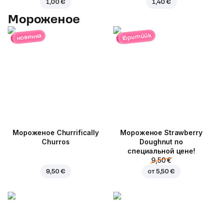
1,00 €
1,40 €
Мороженое
lõpumüük
новинка
Мороженое Churrifically
Мороженое Strawberry
Churros
Doughnut по
специальной цене!
9,50 €
9,50 €
от
5,50 €