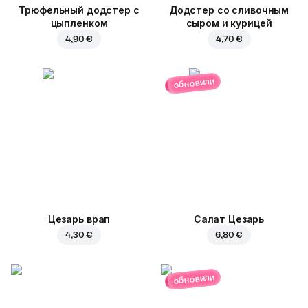
Трюфельный додстер c
Додстер со сливочным
цыпленком
сыром и курицей
4,90 €
4,70 €
обновили
Цезарь врап
Салат Цезарь
4,30 €
6,80 €
обновили