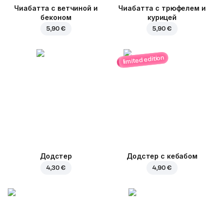
Чиабатта с ветчиной и
Чиабатта с трюфелем и
беконом
курицей
5,90 €
5,90 €
limited edition
Додстер
Додстер с кебабом
4,30 €
4,90 €