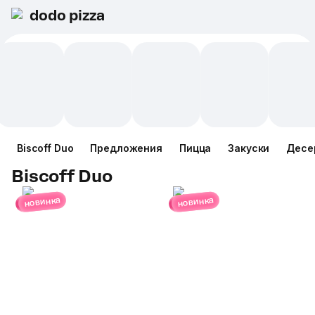
dodo pizza
Biscoff Duo
Предложения
Пицца
Закуски
Десе
Biscoff Duo
новинка
новинка