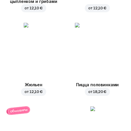
цыпленком и грибами
от
12,10 €
от
12,10 €
Жюльен
Пицца половинками
от
12,10 €
от
18,20 €
обновили