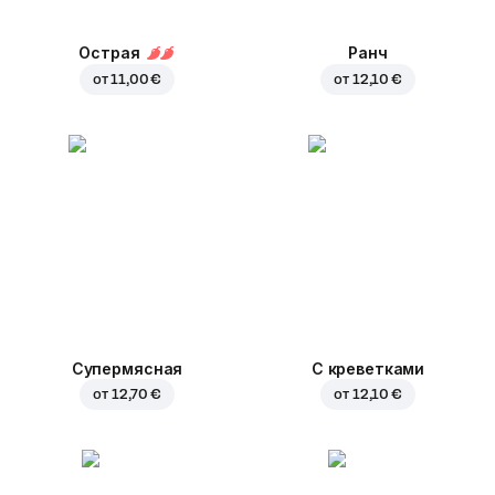
Острая
Ранч
от
11,00 €
от
12,10 €
Супермясная
С креветками
от
12,70 €
от
12,10 €