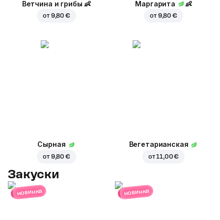
Ветчина и грибы
👶
Маргарита
👶
от
9,80 €
от
9,80 €
Сырная
Вегетарианская
от
9,80 €
от
11,00 €
Закуски
новинка
новинка