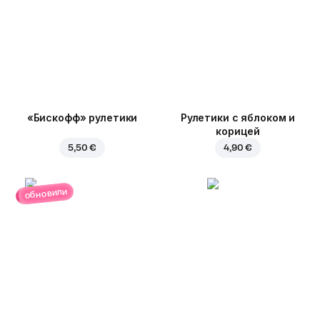
«Бискофф» рулетики
Рулетики с яблоком и
корицей
5,50 €
4,90 €
обновили