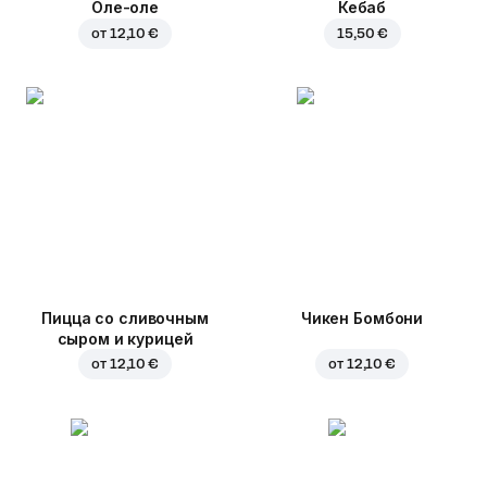
Оле-оле
Кебаб
от
12,10 €
15,50 €
Пицца со сливочным
Чикен Бомбони
сыром и курицей
от
12,10 €
от
12,10 €