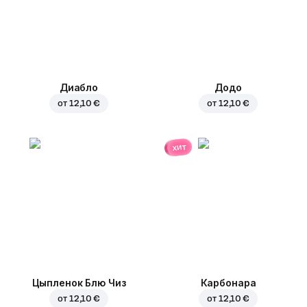
Диабло
Додо
от
12,10 €
от
12,10 €
хит
Цыпленок Блю Чиз
Карбонара
от
12,10 €
от
12,10 €