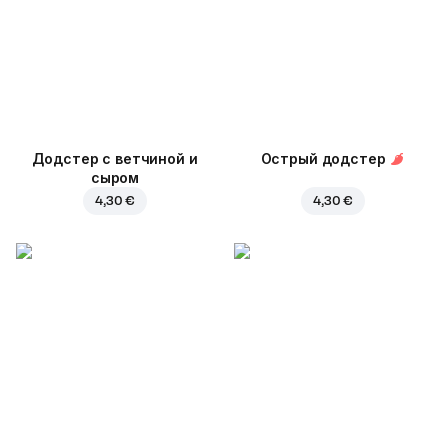
Додстер с ветчиной и
Острый додстер
сыром
4,30 €
4,30 €