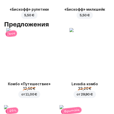
«Бискофф» рулетики
«Бискофф» милкшейк
5,50 €
5,50 €
Предложения
loos
Комбо «Путешествие»
Levadia комбо
12,50 €
33,20 €
от
11,00 €
от
29,90 €
lõpumüük
-25%