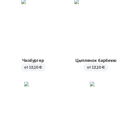
Чизбургер
Цыпленок барбекю
от
12,10 €
от
12,10 €