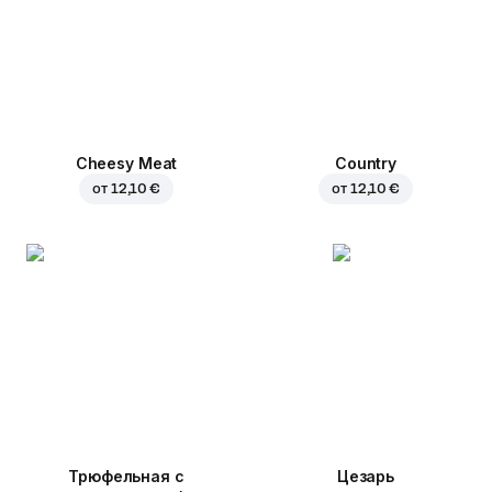
Cheesy Meat
Country
от
12,10 €
от
12,10 €
Трюфельная с
Цезарь