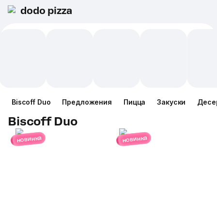
dodo pizza
Biscoff Duo
Предложения
Пицца
Закуски
Десе
Biscoff Duo
новинка
новинка