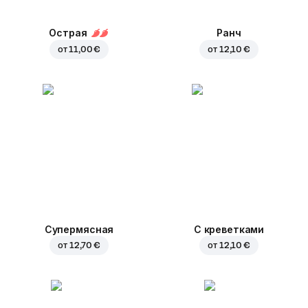
Острая
Ранч
от
11,00 €
от
12,10 €
Супермясная
С креветками
от
12,70 €
от
12,10 €