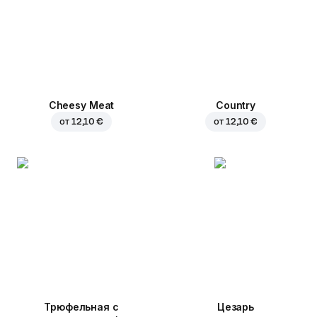
Cheesy Meat
Country
от
12,10 €
от
12,10 €
Трюфельная с
Цезарь