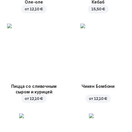
Оле-оле
Кебаб
от
12,10 €
15,50 €
Пицца со сливочным
Чикен Бомбони
сыром и курицей
от
12,10 €
от
12,10 €