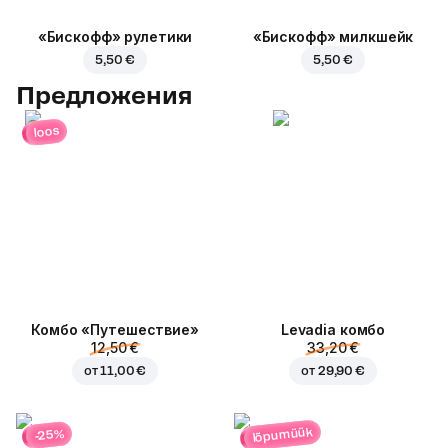
«Бискофф» рулетики
«Бискофф» милкшейк
5,50 €
5,50 €
Предложения
loos
Комбо «Путешествие»
Levadia комбо
12,50 €
33,20 €
от
11,00 €
от
29,90 €
lõpumüük
-25%