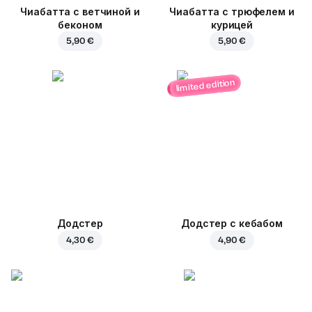
Чиабатта с ветчиной и
Чиабатта с трюфелем и
беконом
курицей
5,90 €
5,90 €
limited edition
Додстер
Додстер с кебабом
4,30 €
4,90 €