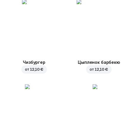
Чизбургер
Цыпленок барбекю
от
12,10 €
от
12,10 €