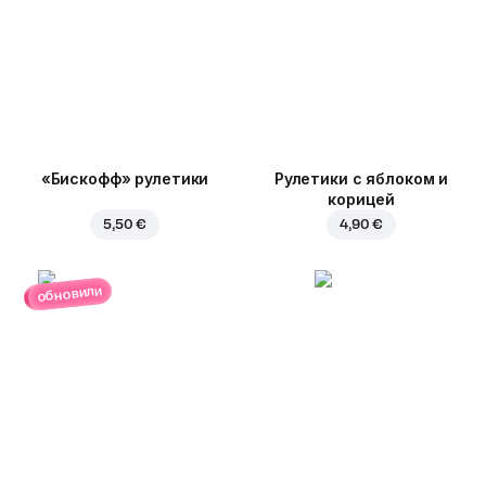
«Бискофф» рулетики
Рулетики с яблоком и
корицей
5,50 €
4,90 €
обновили