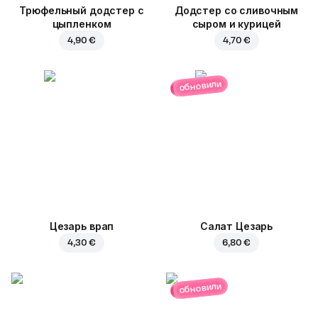
Трюфельный додстер c
Додстер со сливочным
цыпленком
сыром и курицей
4,90 €
4,70 €
обновили
Цезарь врап
Салат Цезарь
4,30 €
6,80 €
обновили