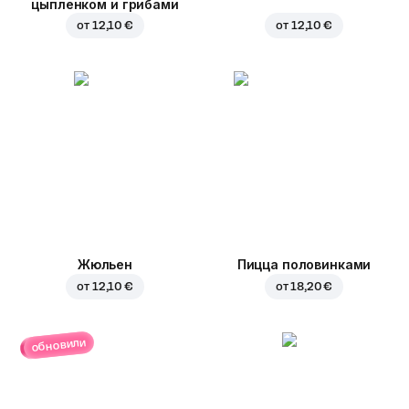
цыпленком и грибами
от
12,10 €
от
12,10 €
Жюльен
Пицца половинками
от
12,10 €
от
18,20 €
обновили