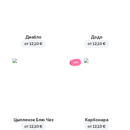
Диабло
Додо
от
12,10 €
от
12,10 €
хит
Цыпленок Блю Чиз
Карбонара
от
12,10 €
от
12,10 €