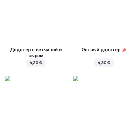
Додстер с ветчиной и
Острый додстер
сыром
4,30 €
4,30 €