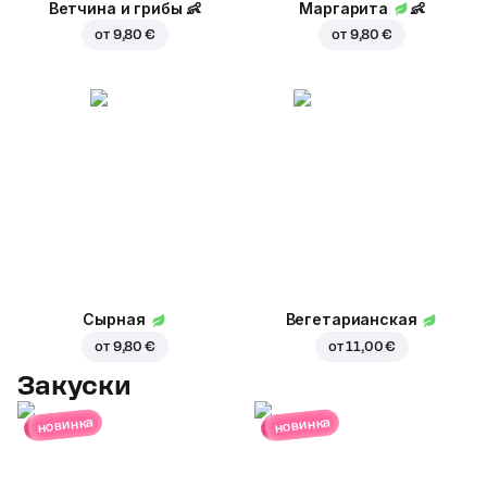
Ветчина и грибы
👶
Маргарита
👶
от
9,80 €
от
9,80 €
Сырная
Вегетарианская
от
9,80 €
от
11,00 €
Закуски
новинка
новинка