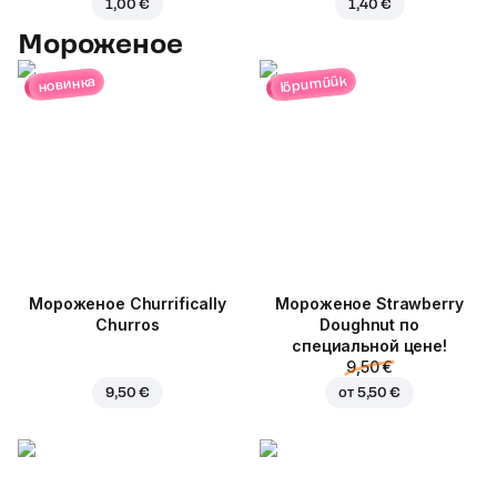
1,00 €
1,40 €
Мороженое
lõpumüük
новинка
Мороженое Churrifically
Мороженое Strawberry
Churros
Doughnut по
специальной цене!
9,50 €
9,50 €
от
5,50 €