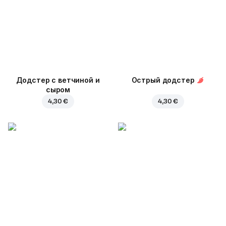
Додстер с ветчиной и
Острый додстер
сыром
4,30 €
4,30 €