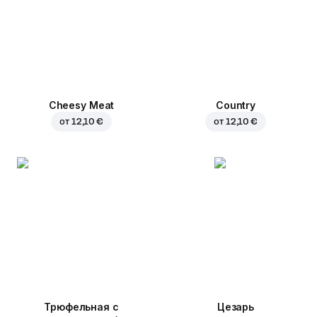
Cheesy Meat
Country
от
12,10 €
от
12,10 €
Трюфельная с
Цезарь