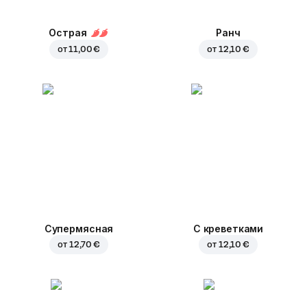
Острая
Ранч
от
11,00 €
от
12,10 €
Супермясная
С креветками
от
12,70 €
от
12,10 €