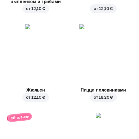
цыпленком и грибами
от
12,10 €
от
12,10 €
Жюльен
Пицца половинками
от
12,10 €
от
18,20 €
обновили