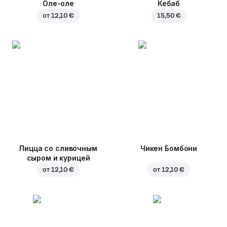
Оле-оле
Кебаб
от
12,10 €
15,50 €
Пицца со сливочным
Чикен Бомбони
сыром и курицей
от
12,10 €
от
12,10 €