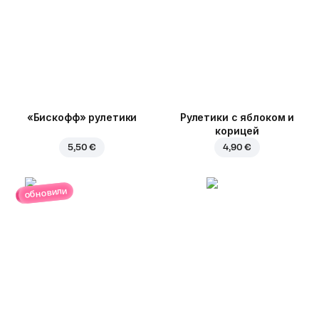
«Бискофф» рулетики
Рулетики с яблоком и
корицей
5,50 €
4,90 €
обновили