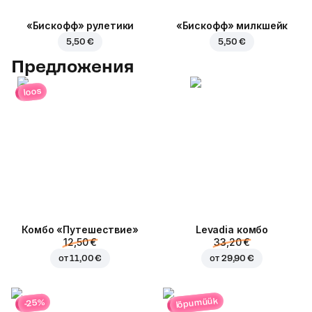
«Бискофф» рулетики
«Бискофф» милкшейк
5,50 €
5,50 €
Предложения
loos
Комбо «Путешествие»
Levadia комбо
12,50 €
33,20 €
от
11,00 €
от
29,90 €
lõpumüük
-25%