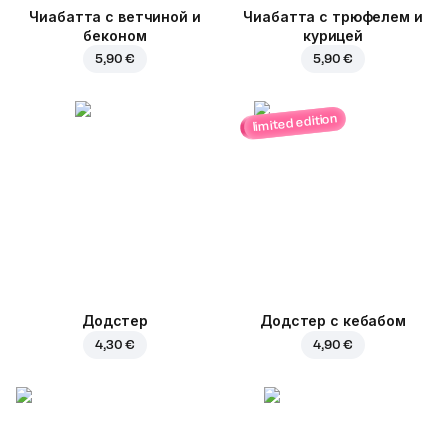
Чиабатта с ветчиной и
Чиабатта с трюфелем и
беконом
курицей
5,90 €
5,90 €
limited edition
Додстер
Додстер с кебабом
4,30 €
4,90 €