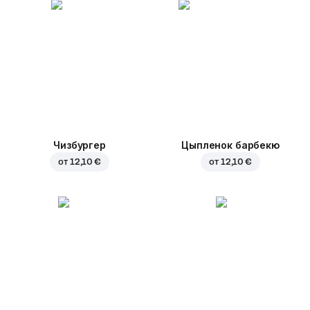
Чизбургер
Цыпленок барбекю
от
12,10 €
от
12,10 €