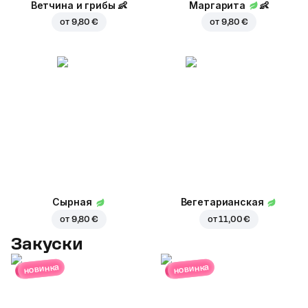
Ветчина и грибы
👶
Маргарита
👶
от
9,80 €
от
9,80 €
Сырная
Вегетарианская
от
9,80 €
от
11,00 €
Закуски
новинка
новинка