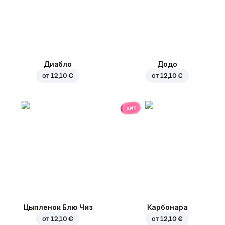
Диабло
Додо
от
12,10 €
от
12,10 €
хит
Цыпленок Блю Чиз
Карбонара
от
12,10 €
от
12,10 €