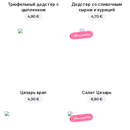
Трюфельный додстер c
Додстер со сливочным
цыпленком
сыром и курицей
4,90 €
4,70 €
обновили
Цезарь врап
Салат Цезарь
4,30 €
6,80 €
обновили