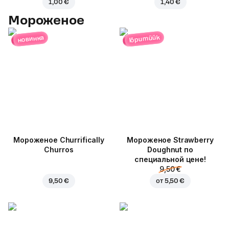
1,00 €
1,40 €
Мороженое
lõpumüük
новинка
Мороженое Churrifically
Мороженое Strawberry
Churros
Doughnut по
специальной цене!
9,50 €
9,50 €
от
5,50 €