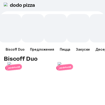
dodo pizza
Biscoff Duo
Предложения
Пицца
Закуски
Десе
Biscoff Duo
новинка
новинка