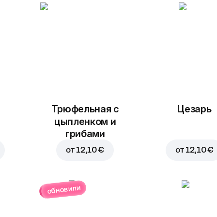
Трюфельная с
Цезарь
цыпленком и
грибами
от
12,10 €
от
12,10 €
обновили