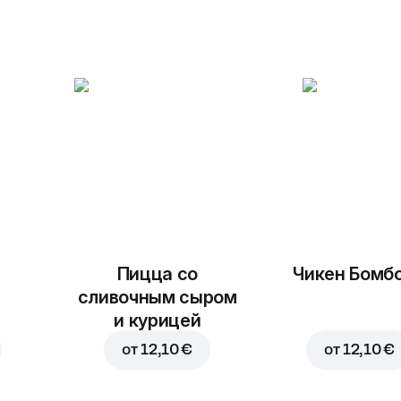
Пицца со
Чикен Бомб
сливочным сыром
и курицей
от
12,10 €
от
12,10 €