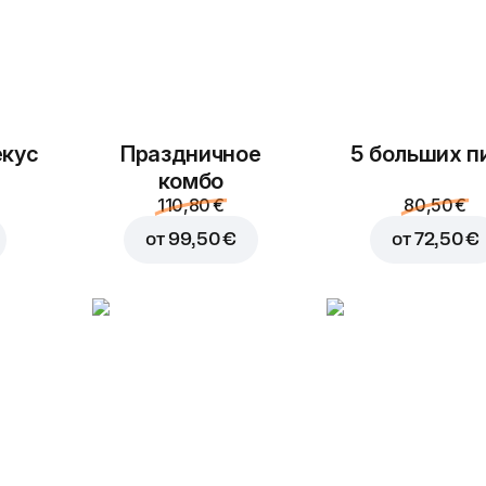
екус
Праздничное
5 больших п
комбо
110,80 €
80,50 €
от
99,50 €
от
72,50 €