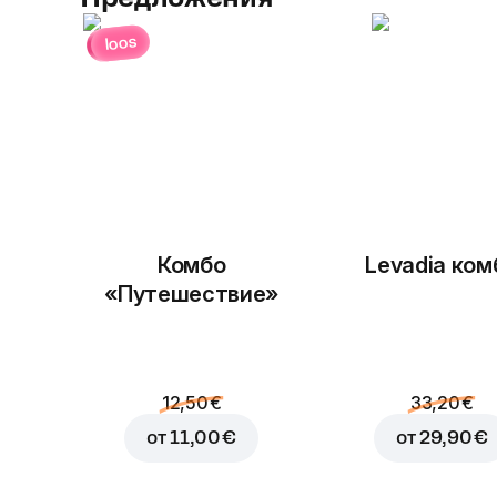
loos
Комбо
Levadia ком
«Путешествие»
12,50 €
33,20 €
от
11,00 €
от
29,90 €