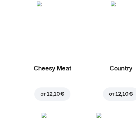
Cheesy Meat
Country
от
12,10 €
от
12,10 €