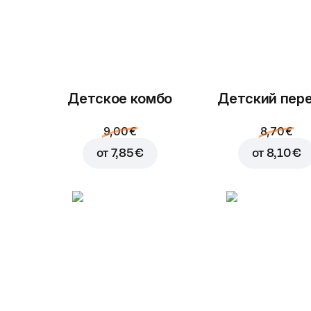
Детское комбо
Детский пер
9,00 €
8,70 €
от
7,85 €
от
8,10 €