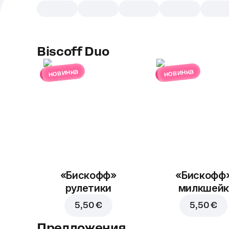
Biscoff Duo
новинка
новинка
«Бискофф»
«Бискофф
рулетики
милкшейк
5,50 €
5,50 €
Предложения