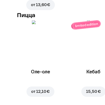
от
13,60 €
Пицца
limited edition
Оле-оле
Кебаб
от
12,10 €
15,50 €