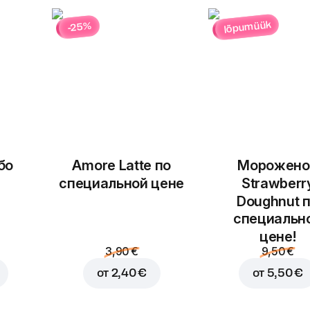
lõpumüük
-25%
В корзину за
2,50 €
бо
Amore Latte по
Морожено
специальной цене
Strawberr
Doughnut 
специальн
цене!
3,90 €
9,50 €
от
2,40 €
от
5,50 €