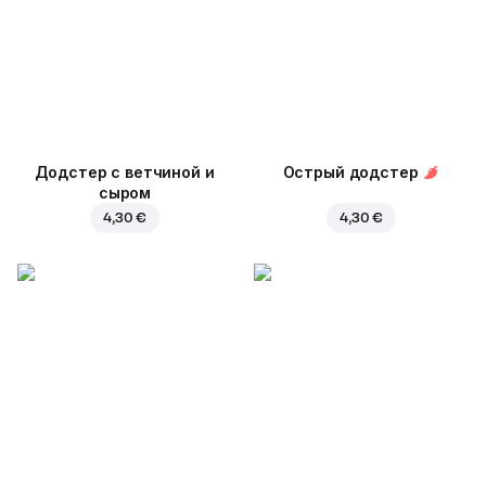
Додстер с ветчиной и
Острый додстер
сыром
4,30 €
4,30 €