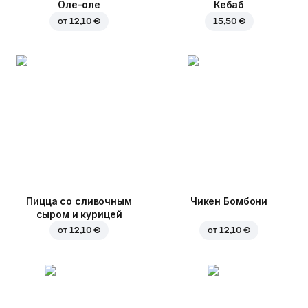
Оле-оле
Кебаб
от
12,10 €
15,50 €
Пицца со сливочным
Чикен Бомбони
сыром и курицей
от
12,10 €
от
12,10 €