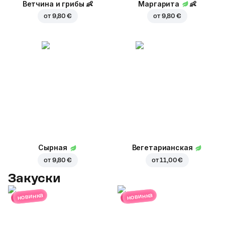
Ветчина и грибы
👶
Маргарита
👶
от
9,80 €
от
9,80 €
Сырная
Вегетарианская
от
9,80 €
от
11,00 €
Закуски
новинка
новинка