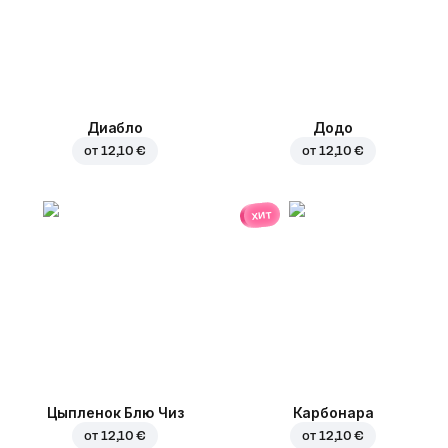
Диабло
Додо
от
12,10 €
от
12,10 €
хит
Цыпленок Блю Чиз
Карбонара
от
12,10 €
от
12,10 €