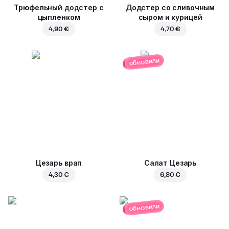
Трюфельный додстер c
Додстер со сливочным
цыпленком
сыром и курицей
4,90 €
4,70 €
обновили
Цезарь врап
Салат Цезарь
4,30 €
6,80 €
обновили