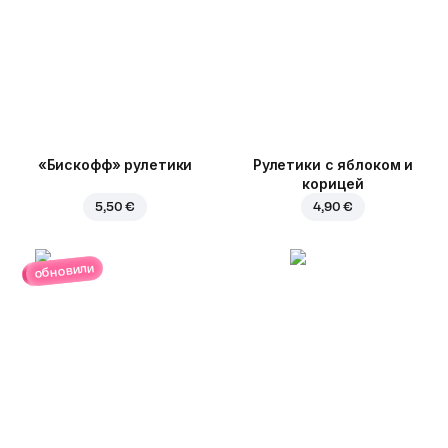
«Бискофф» рулетики
Рулетики с яблоком и
корицей
5,50 €
4,90 €
обновили