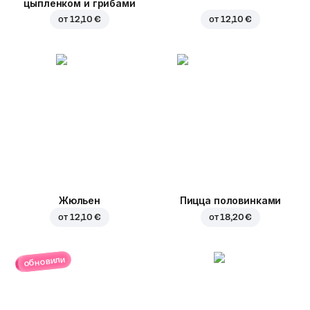
цыпленком и грибами
от
12,10 €
от
12,10 €
Жюльен
Пицца половинками
от
12,10 €
от
18,20 €
обновили