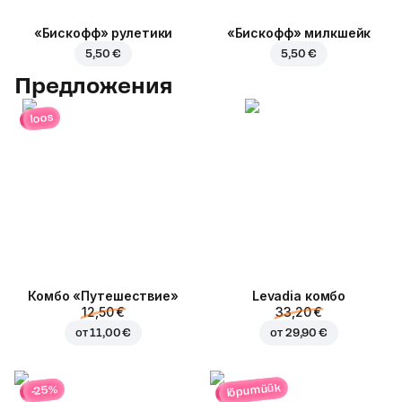
«Бискофф» рулетики
«Бискофф» милкшейк
5,50 €
5,50 €
Предложения
loos
Комбо «Путешествие»
Levadia комбо
12,50 €
33,20 €
от
11,00 €
от
29,90 €
lõpumüük
-25%