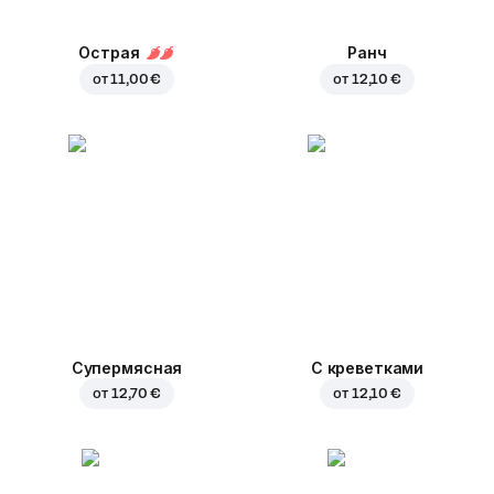
Острая
Ранч
от
11,00 €
от
12,10 €
Супермясная
С креветками
от
12,70 €
от
12,10 €