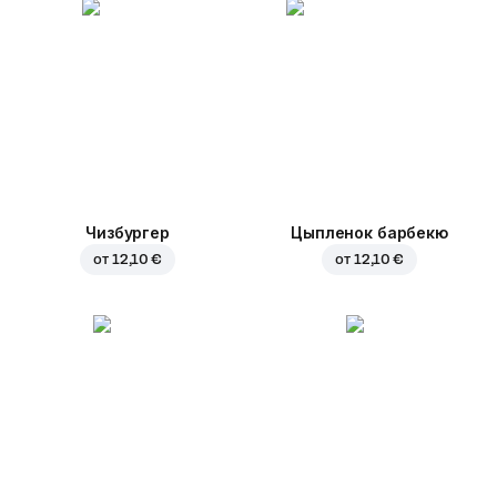
Чизбургер
Цыпленок барбекю
от
12,10 €
от
12,10 €