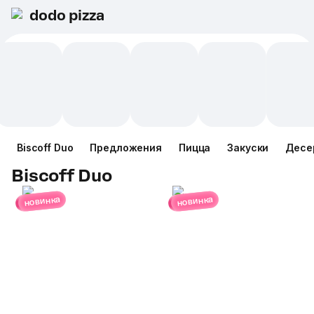
dodo pizza
Biscoff Duo
Предложения
Пицца
Закуски
Десе
Biscoff Duo
новинка
новинка