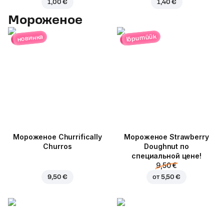
1,00 €
1,40 €
Мороженое
lõpumüük
новинка
Мороженое Churrifically
Мороженое Strawberry
Churros
Doughnut по
специальной цене!
9,50 €
9,50 €
от
5,50 €