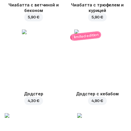
Чиабатта с ветчиной и
Чиабатта с трюфелем и
беконом
курицей
5,90 €
5,90 €
limited edition
Додстер
Додстер с кебабом
4,30 €
4,90 €