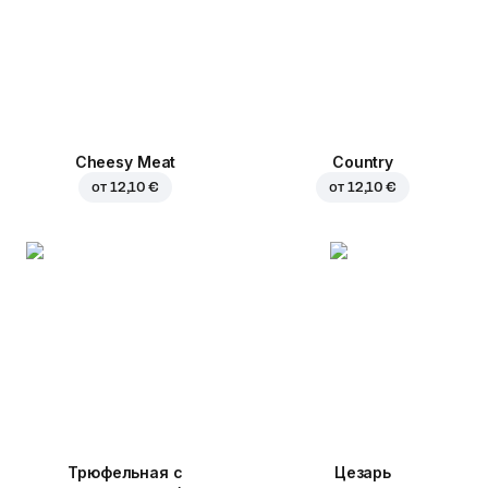
Cheesy Meat
Country
от
12,10 €
от
12,10 €
Трюфельная с
Цезарь