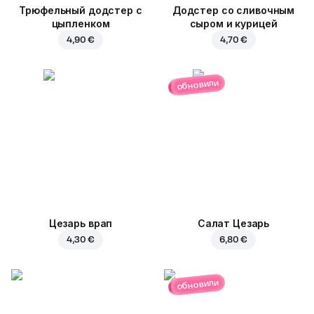
Трюфельный додстер c
Додстер со сливочным
цыпленком
сыром и курицей
4,90 €
4,70 €
обновили
Цезарь врап
Салат Цезарь
4,30 €
6,80 €
обновили