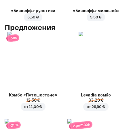
«Бискофф» рулетики
«Бискофф» милкшейк
5,50 €
5,50 €
Предложения
loos
Комбо «Путешествие»
Levadia комбо
12,50 €
33,20 €
от
11,00 €
от
29,90 €
lõpumüük
-25%