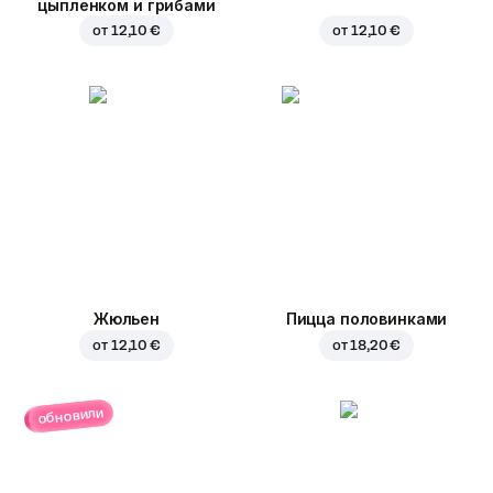
цыпленком и грибами
от
12,10 €
от
12,10 €
Жюльен
Пицца половинками
от
12,10 €
от
18,20 €
обновили