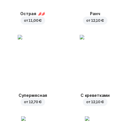
Острая
Ранч
от
11,00 €
от
12,10 €
Супермясная
С креветками
от
12,70 €
от
12,10 €