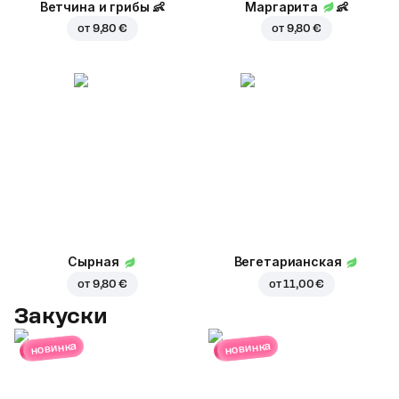
Ветчина и грибы
👶
Маргарита
👶
от
9,80 €
от
9,80 €
Сырная
Вегетарианская
от
9,80 €
от
11,00 €
Закуски
новинка
новинка