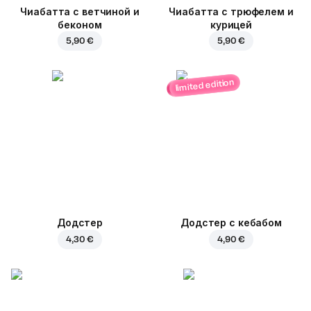
Чиабатта с ветчиной и
Чиабатта с трюфелем и
беконом
курицей
5,90 €
5,90 €
limited edition
Додстер
Додстер с кебабом
4,30 €
4,90 €