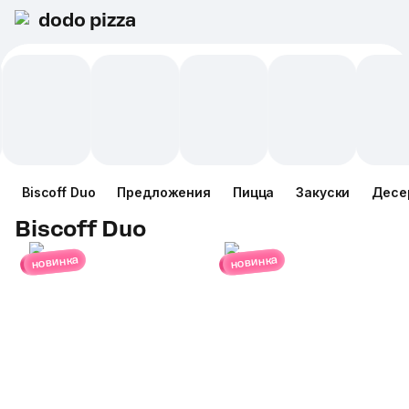
dodo pizza
Biscoff Duo
Предложения
Пицца
Закуски
Десе
Biscoff Duo
новинка
новинка