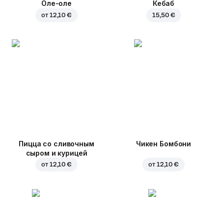
Оле-оле
Кебаб
от
12,10 €
15,50 €
Пицца со сливочным
Чикен Бомбони
сыром и курицей
от
12,10 €
от
12,10 €