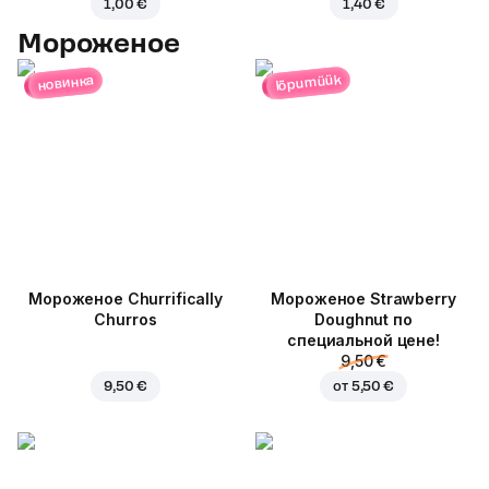
1,00 €
1,40 €
Мороженое
lõpumüük
новинка
Мороженое Churrifically
Мороженое Strawberry
Churros
Doughnut по
специальной цене!
9,50 €
9,50 €
от
5,50 €