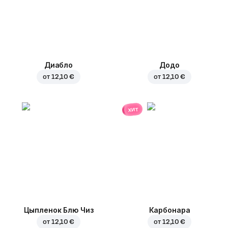
Диабло
Додо
от
12,10 €
от
12,10 €
хит
Цыпленок Блю Чиз
Карбонара
от
12,10 €
от
12,10 €