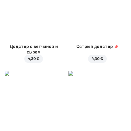
Додстер с ветчиной и
Острый додстер
сыром
4,30 €
4,30 €