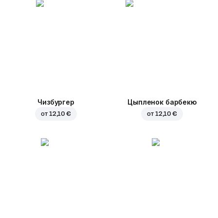
Чизбургер
Цыпленок барбекю
от
12,10 €
от
12,10 €