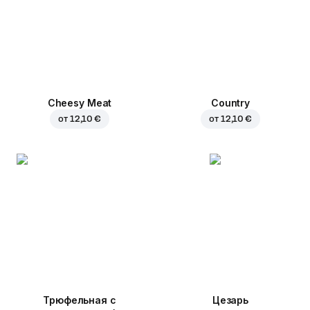
Cheesy Meat
Country
от
12,10 €
от
12,10 €
Трюфельная с
Цезарь