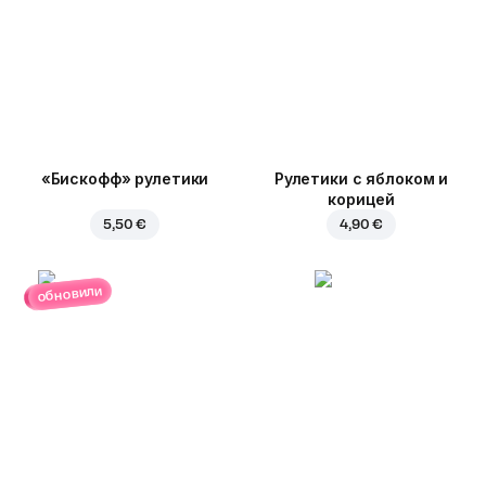
«Бискофф» рулетики
Рулетики с яблоком и
корицей
5,50 €
4,90 €
обновили