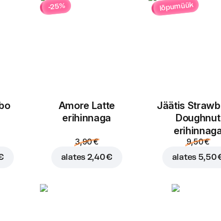
lõpumüük
-25%
bo
Amore Latte
Jäätis Strawb
Lisa ostukorvi hinnaga
4,
erihinnaga
Doughnut
erihinnag
3,90 €
9,50 €
€
alates
2,40 €
alates
5,50 