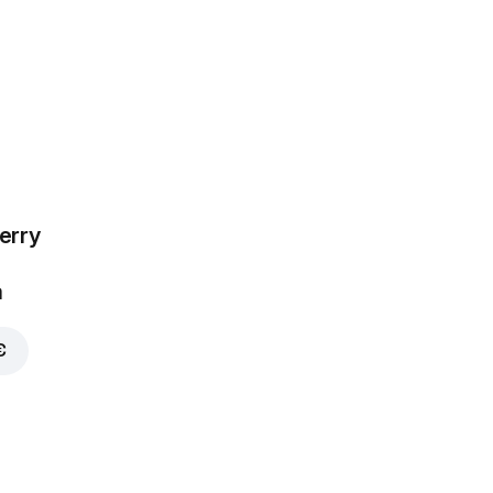
erry
50 €
a
€