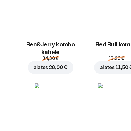
Ben&Jerry kombo
Red Bull ko
kahele
34,30 €
13,20 €
alates
26,00 €
alates
11,50 