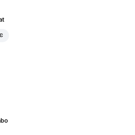
at
 €
mbo