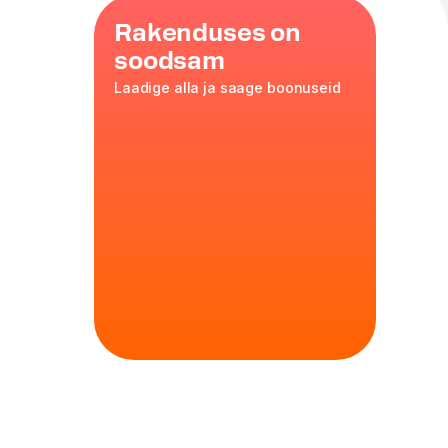
Rakenduses on
soodsam
Laadige alla ja saage boonuseid
r