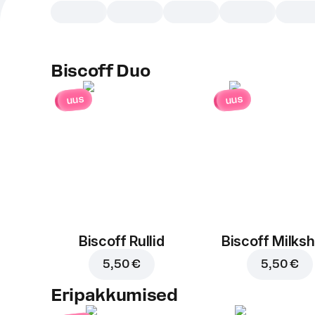
Biscoff Duo
uus
uus
Biscoff Rullid
Biscoff Milks
5,50 €
5,50 €
Eripakkumised