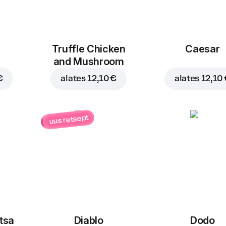
Truffle Chicken
Caesar
and Mushroom
€
alates
12,10 €
alates
12,10
uus retsept
itsa
Diablo
Dodo