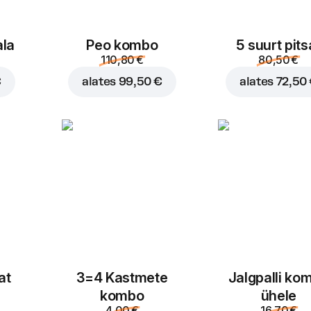
ala
Peo kombo
5 suurt pits
110,80 €
80,50 €
€
alates
99,50 €
alates
72,50
at
3=4 Kastmete
Jalgpalli ko
kombo
ühele
4,00 €
16,70 €