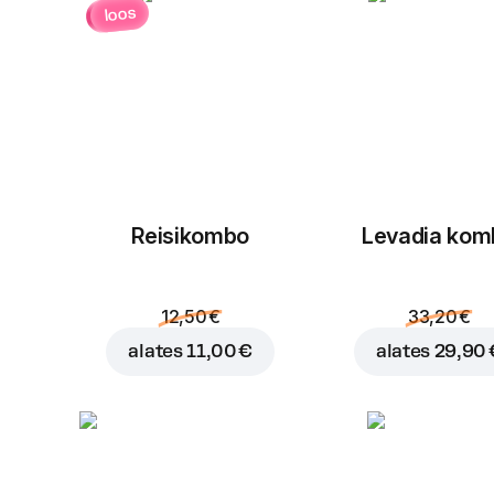
loos
Reisikombo
Levadia kom
12,50 €
33,20 €
alates
11,00 €
alates
29,90 