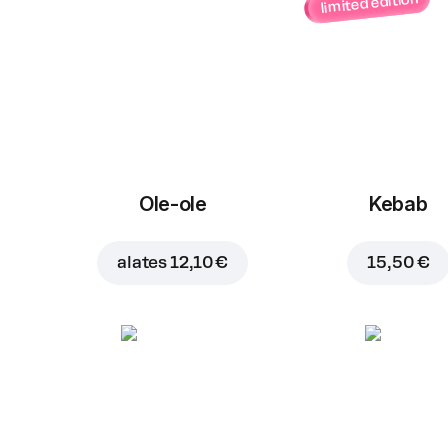
limited edition
Ole-ole
Kebab
alates
12,10 €
15,50 €