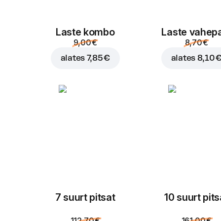
Laste kombo
Laste vahep
9,00 €
8,70 €
alates
7,85 €
alates
8,10 
7 suurt pitsat
10 suurt pits
112,70 €
161,00 €