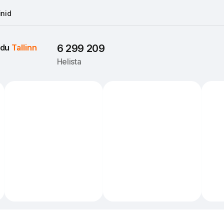
nid
du 
Tallinn
6 299 209
Helista