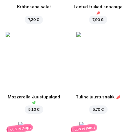
Krõbekana salat
Laetud friikad kebabiga
7,20 €
7,90 €
Mozzarella Juustupulgad
Tuline juustusnäkk
5,10 €
5,70 €
uus retsept
uus retsept