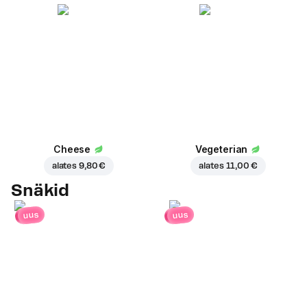
Cheese
Vegeterian
alates
9,80 €
alates
11,00 €
Snäkid
uus
uus