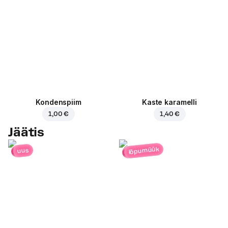
Kondenspiim
Kaste karamelli
1,00 €
1,40 €
Jäätis
lõpumüük
uus