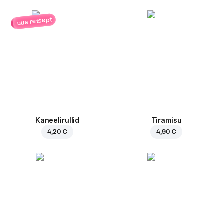
uus retsept
Kaneelirullid
Tiramisu
4,20 €
4,90 €