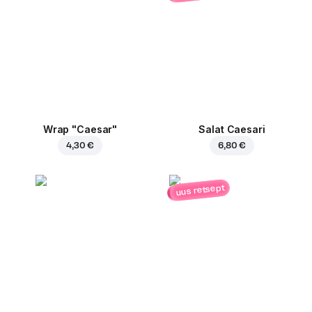
Wrap "Caesar"
Salat Caesari
4,30 €
6,80 €
uus retsept