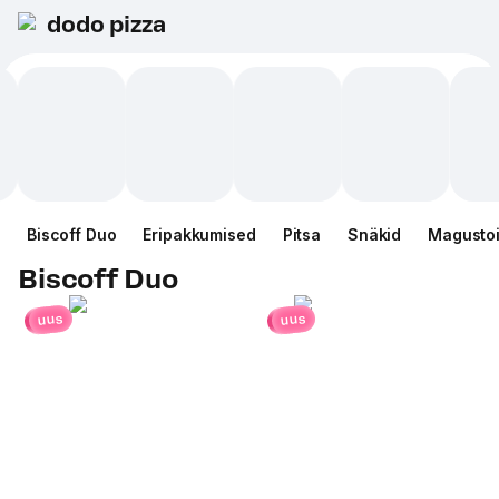
dodo pizza
Biscoff Duo
Eripakkumised
Pitsa
Snäkid
Magusto
Biscoff Duo
uus
uus