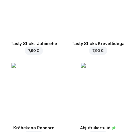
Tasty Sticks Jahimehe
Tasty Sticks Krevettidega
7,90 €
7,90 €
Krõbekana Popcorn
Ahjufriikartulid