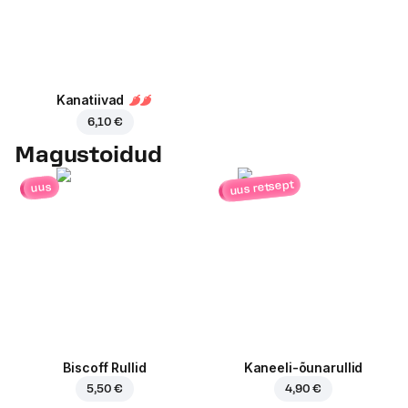
Kanatiivad
6,10 €
Magustoidud
uus retsept
uus
Biscoff Rullid
Kaneeli-õunarullid
5,50 €
4,90 €