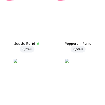
Juustu Rullid
Pepperoni Rullid
5,70 €
6,50 €