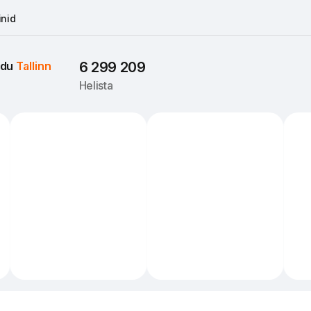
nid
du 
Tallinn
6 299 209
Helista