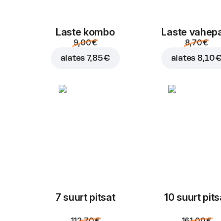
Laste kombo
Laste vahep
9,00 €
8,70 €
alates
7,85 €
alates
8,10 
7 suurt pitsat
10 suurt pits
112,70 €
161,00 €