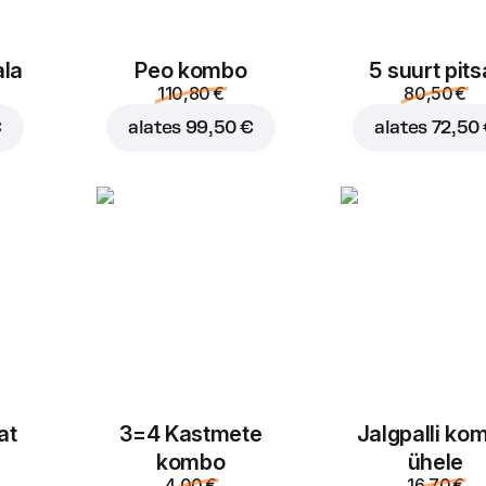
ala
Peo kombo
5 suurt pits
110,80 €
80,50 €
€
alates
99,50 €
alates
72,50
at
3=4 Kastmete
Jalgpalli ko
kombo
ühele
4,00 €
16,70 €