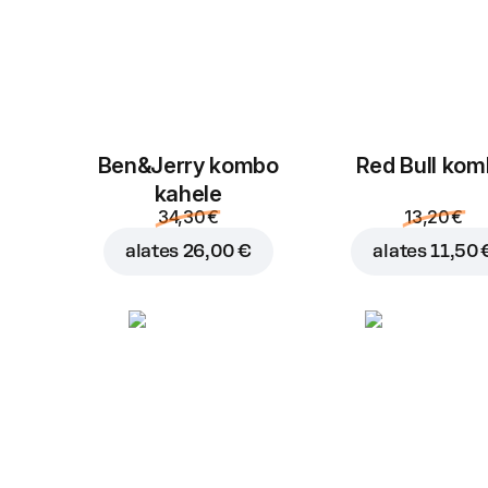
Ben&Jerry kombo
Red Bull ko
kahele
34,30 €
13,20 €
alates
26,00 €
alates
11,50 