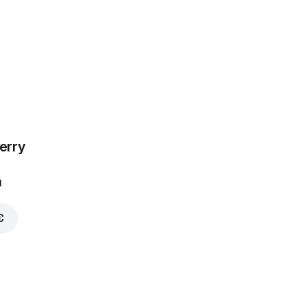
erry
70 €
a
€