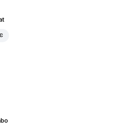
at
 €
mbo