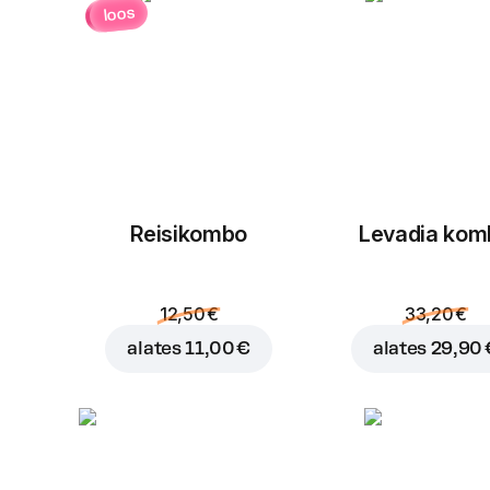
loos
Reisikombo
Levadia kom
12,50 €
33,20 €
alates
11,00 €
alates
29,90 