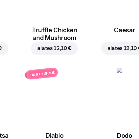
Truffle Chicken
Caesar
and Mushroom
€
alates
12,10 €
alates
12,10
uus retsept
itsa
Diablo
Dodo