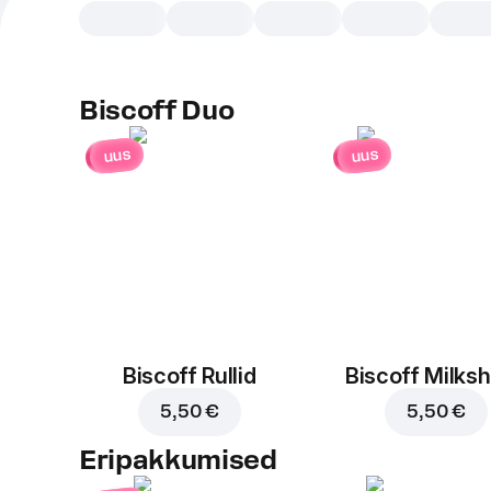
Biscoff Duo
uus
uus
Biscoff Rullid
Biscoff Milks
5,50 €
5,50 €
Eripakkumised