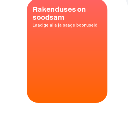
Rakenduses on
soodsam
Laadige alla ja saage boonuseid
 L