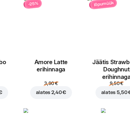
lõpumüük
-25%
bo
Amore Latte
Jäätis Strawb
Lisa ostukorvi hinnaga
2,
erihinnaga
Doughnut
erihinnag
3,90 €
9,50 €
€
alates
2,40 €
alates
5,50 