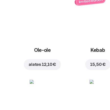
limited edition
Ole-ole
Kebab
alates
12,10 €
15,50 €