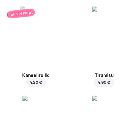
uus retsept
Kaneelirullid
Tiramisu
4,20 €
4,90 €