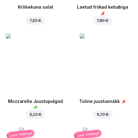
Krõbekana salat
Laetud friikad kebabiga
7,20 €
7,90 €
Mozzarella Juustupulgad
Tuline juustusnäkk
5,10 €
5,70 €
uus retsept
uus retsept