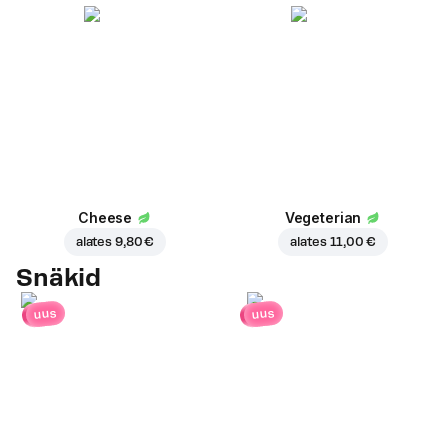
Cheese
Vegeterian
alates
9,80 €
alates
11,00 €
Snäkid
uus
uus