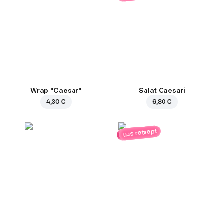
Wrap "Caesar"
Salat Caesari
4,30 €
6,80 €
uus retsept