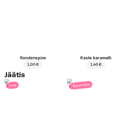
Kondenspiim
Kaste karamelli
1,00 €
1,40 €
Jäätis
lõpumüük
uus