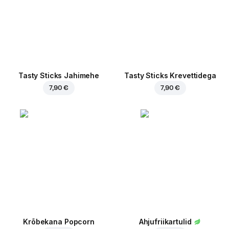
Tasty Sticks Jahimehe
Tasty Sticks Krevettidega
7,90 €
7,90 €
Krõbekana Popcorn
Ahjufriikartulid