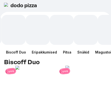
dodo pizza
Biscoff Duo
Eripakkumised
Pitsa
Snäkid
Magusto
Biscoff Duo
uus
uus