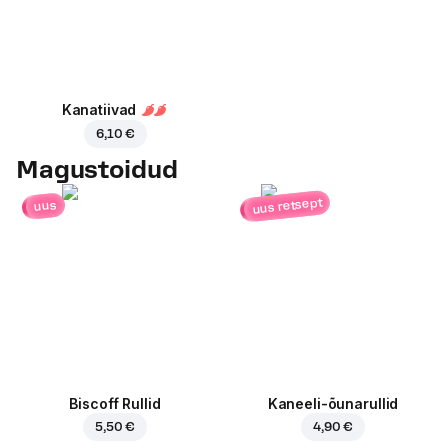
Kanatiivad
6,10 €
Magustoidud
uus retsept
uus
Biscoff Rullid
Kaneeli-õunarullid
5,50 €
4,90 €