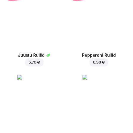
Juustu Rullid
Pepperoni Rullid
5,70 €
6,50 €