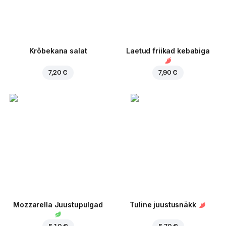
Krõbekana salat
Laetud friikad kebabiga
7,20 €
7,90 €
Mozzarella Juustupulgad
Tuline juustusnäkk