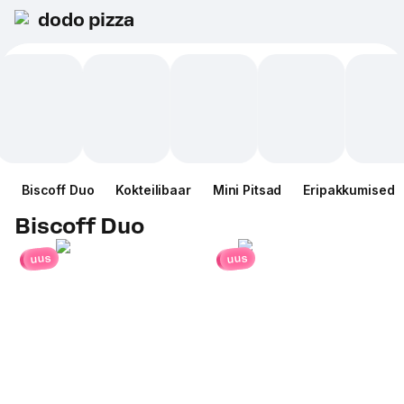
dodo pizza
Biscoff Duo
Kokteilibaar
Mini Pitsad
Eripakkumised
Biscoff Duo
uus
uus