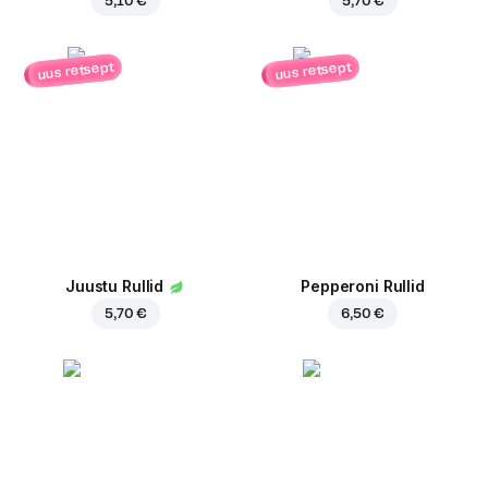
5,10 €
5,70 €
uus retsept
uus retsept
Juustu Rullid
Pepperoni Rullid
5,70 €
6,50 €