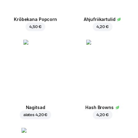
Krõbekana Popcorn
Ahjufriikartulid
4,50 €
4,20 €
Nagitsad
Hash Browns
alates
4,20 €
4,20 €