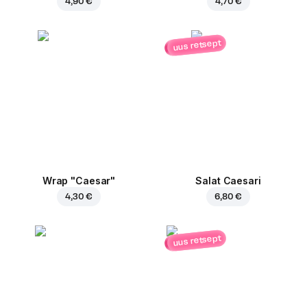
4,90 €
4,70 €
uus retsept
Wrap "Caesar"
Salat Caesari
4,30 €
6,80 €
uus retsept