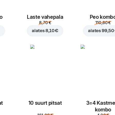
o
Laste vahepala
Peo komb
8,70 €
110,80 €
€
alates
8,10 €
alates
99,50
at
10 suurt pitsat
3=4 Kastme
kombo