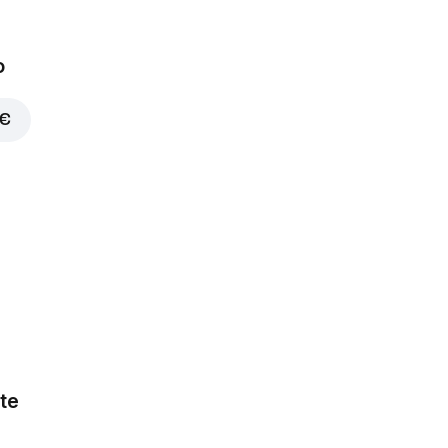
o
 €
te