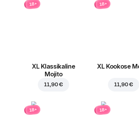
18+
18+
XL Klassikaline
XL Kookose Mo
Mojito
11,90 €
11,90 €
18+
18+