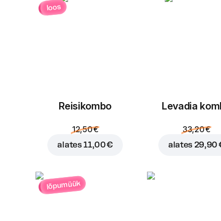
loos
Reisikombo
Levadia kom
12,50 €
33,20 €
alates
11,00 €
alates
29,90 
lõpumüük