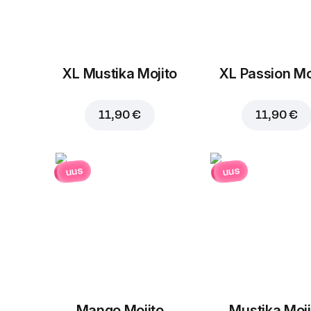
XL Mustika Mojito
XL Passion Mo
11,90 €
11,90 €
uus
uus
Mango Mojito
Mustika Moji