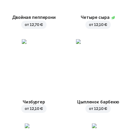
Двойная пепперони
Четыре сыра
от
12,70 €
от
12,10 €
Чизбургер
Цыпленок барбекю
от
12,10 €
от
12,10 €