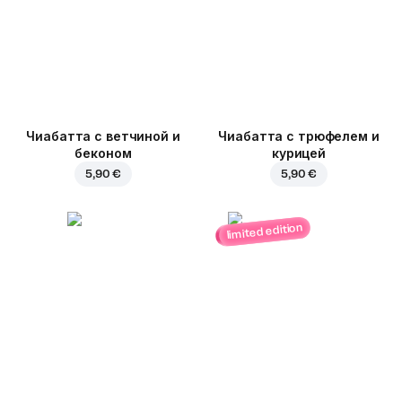
Чиабатта с ветчиной и
Чиабатта с трюфелем и
беконом
курицей
5,90 €
5,90 €
limited edition