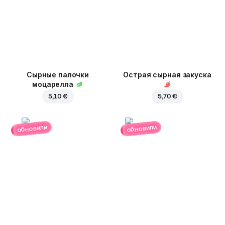
Сырные палочки
Острая сырная закуска
моцарелла
5,10 €
5,70 €
обновили
обновили