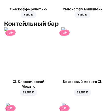
«Бискофф» рулетики
«Бискофф» милкшейк
5,50 €
5,50 €
Коктейльный бар
18+
18+
XL Классический
Кокосовый мохито XL
Мохито
11,90 €
11,90 €
18+
18+