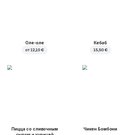
Оле-оле
Кебаб
от
12,10 €
15,50 €
Пицца со сливочным
Чикен Бомбони
сыром и курицей