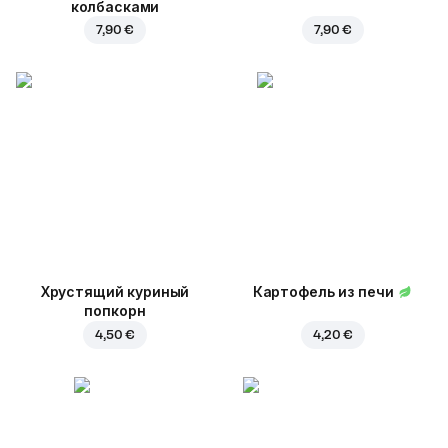
колбасками
7,90 €
7,90 €
Хрустящий куриный
Картофель из печи
попкорн
4,50 €
4,20 €