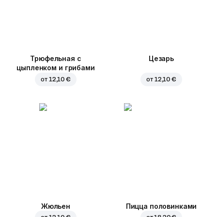
Трюфельная с
Цезарь
цыпленком и грибами
от
12,10 €
от
12,10 €
Жюльен
Пицца половинками