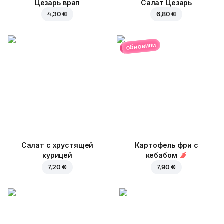
Цезарь врап
Салат Цезарь
4,30 €
6,80 €
обновили
Салат с хрустящей
Картофель фри с
курицей
кебабом
7,20 €
7,90 €