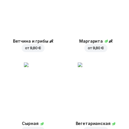
Ветчина и грибы
👶
Маргарита
👶
от
9,80 €
от
9,80 €
Сырная
Вегетарианская