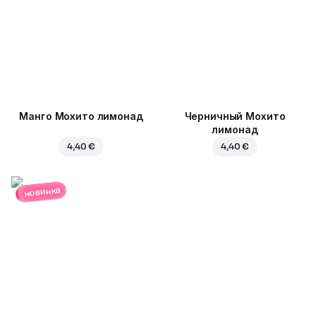
Манго Мохито лимонад
Черничный Мохито
лимонад
4,40 €
4,40 €
новинка