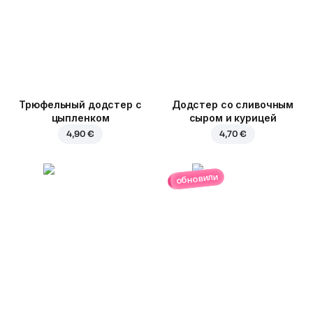
Трюфельный додстер c
Додстер со сливочным
цыпленком
сыром и курицей
4,90 €
4,70 €
обновили