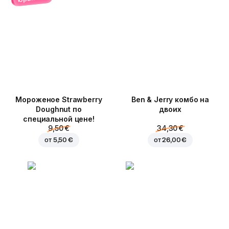
Мороженое Strawberry
Ben & Jerry комбо на
Doughnut по
двоих
специальной цене!
9,50 €
34,30 €
от
5,50 €
от
26,00 €