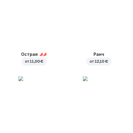
Острая
Ранч
от
11,00 €
от
12,10 €