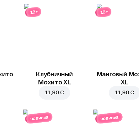
18+
18+
В корзину за
4,40 €
хито
Клубничный
Манговый Мо
Мохито XL
XL
11,90 €
11,90 €
новинка
новинка