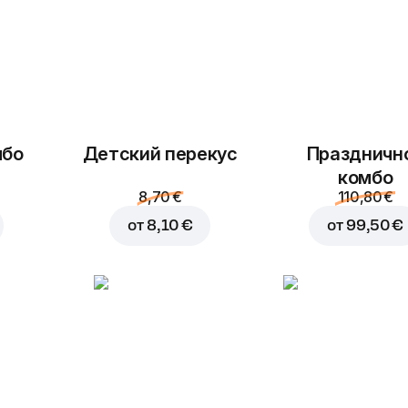
мбо
Детский перекус
Праздничн
комбо
8,70 €
110,80 €
от
8,10 €
от
99,50 €