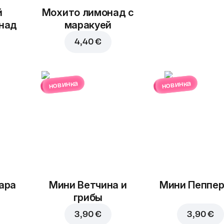
й
Мохито лимонад с
над
маракуей
4,40 €
новинка
новинка
ара
Мини Ветчина и
Мини Пеппе
грибы
3,90 €
3,90 €