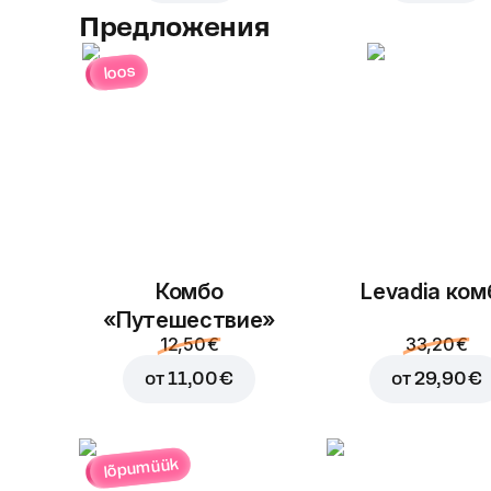
Предложения
loos
Комбо
Levadia ком
«Путешествие»
12,50 €
33,20 €
от
11,00 €
от
29,90 €
lõpumüük