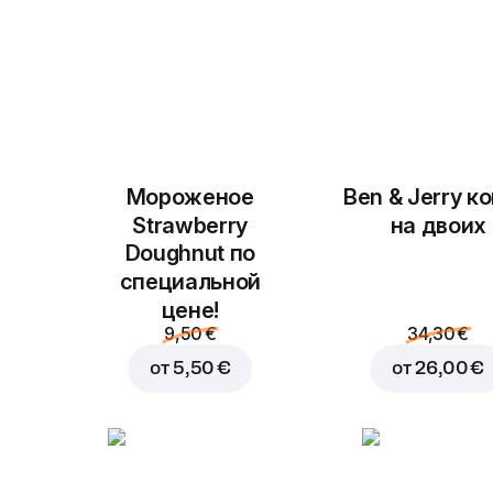
Мороженое
Ben & Jerry к
Strawberry
на двоих
Doughnut по
специальной
цене!
9,50 €
34,30 €
от
5,50 €
от
26,00 €