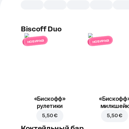
Biscoff Duo
новинка
новинка
«Бискофф»
«Бискофф
рулетики
милкшейк
5,50 €
5,50 €
Коктейльный бар