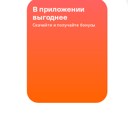
В приложении
выгоднее
Скачайте и получайте бонусы
лимонада,
да