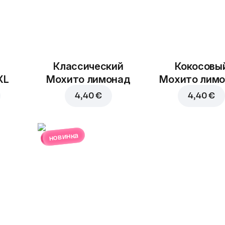
Классический
Кокосовы
XL
Мохито лимонад
Мохито лим
4,40 €
4,40 €
новинка