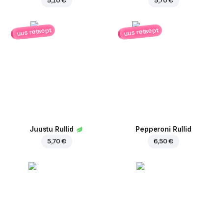
5,10 €
5,70 €
uus retsept
uus retsept
Juustu Rullid
Pepperoni Rullid
5,70 €
6,50 €