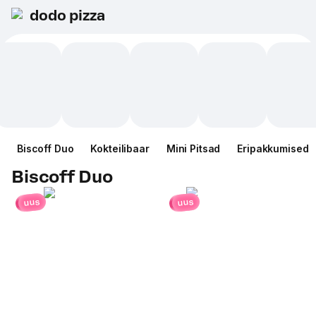
dodo pizza
Biscoff Duo
Kokteilibaar
Mini Pitsad
Eripakkumised
Biscoff Duo
uus
uus