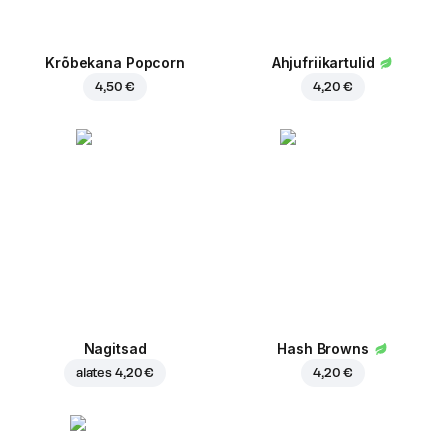
Krõbekana Popcorn
Ahjufriikartulid
4,50 €
4,20 €
Nagitsad
Hash Browns
alates
4,20 €
4,20 €