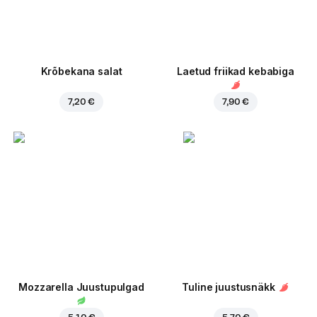
Krõbekana salat
Laetud friikad kebabiga
7,20 €
7,90 €
Mozzarella Juustupulgad
Tuline juustusnäkk