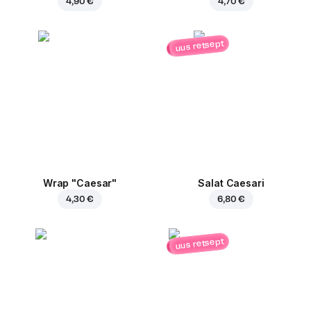
4,90 €
4,70 €
uus retsept
Wrap "Caesar"
Salat Caesari
4,30 €
6,80 €
uus retsept