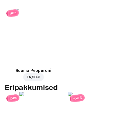
uus
Rooma Pepperoni
14,90 €
Eripakkumised
-50%
loos