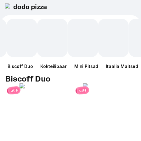
dodo pizza
Biscoff Duo
Kokteilibaar
Mini Pitsad
Itaalia Maitsed
Biscoff Duo
uus
uus