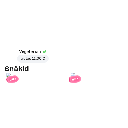
Vegeterian
alates
11,00 €
Snäkid
uus
uus