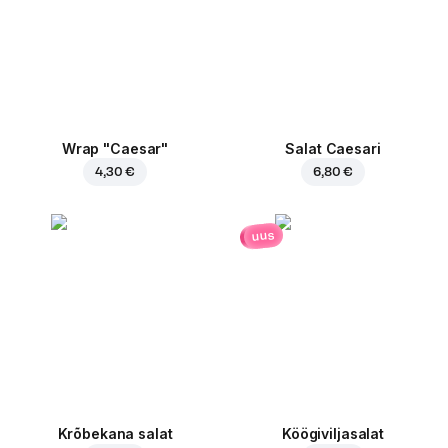
Wrap "Caesar"
Salat Caesari
4,30 €
6,80 €
uus
Krõbekana salat
Köögiviljasalat