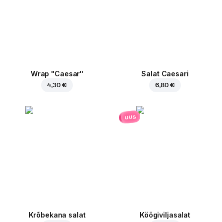
Wrap "Caesar"
Salat Caesari
4,30 €
6,80 €
uus
Krõbekana salat
Köögiviljasalat