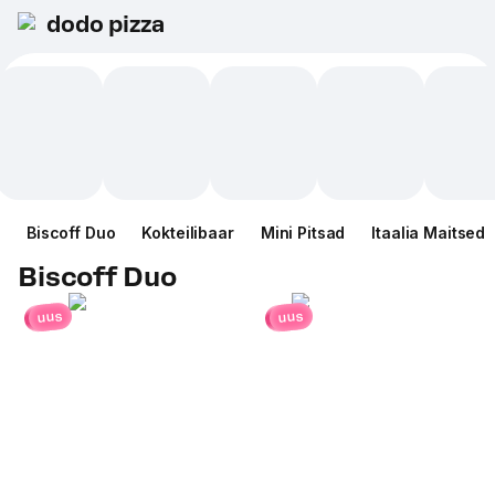
dodo pizza
Biscoff Duo
Kokteilibaar
Mini Pitsad
Itaalia Maitsed
Biscoff Duo
uus
uus