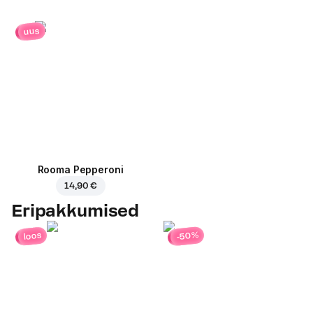
uus
Rooma Pepperoni
14,90 €
Eripakkumised
-50%
loos