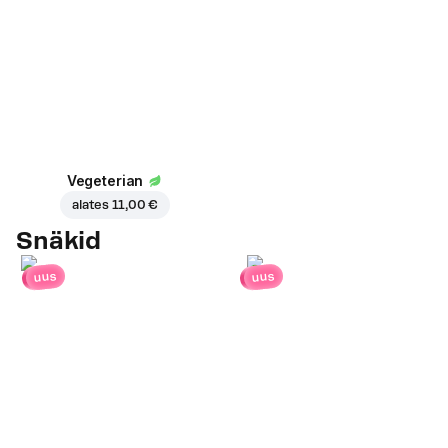
Vegeterian
alates
11,00 €
Snäkid
uus
uus