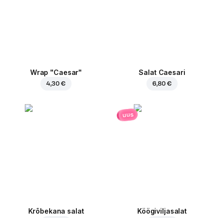
Wrap "Caesar"
Salat Caesari
4,30 €
6,80 €
uus
Krõbekana salat
Köögiviljasalat