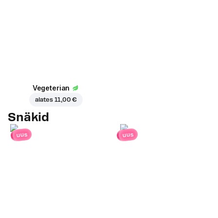
Vegeterian
alates
11,00 €
Snäkid
uus
uus