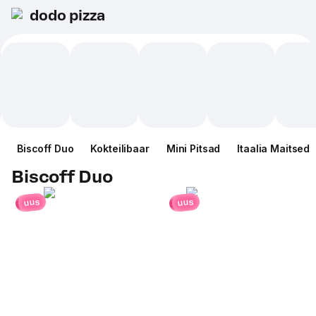
dodo pizza
Biscoff Duo
Kokteilibaar
Mini Pitsad
Itaalia Maitsed
Biscoff Duo
uus
uus