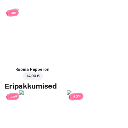
uus
Rooma Pepperoni
14,90 €
Eripakkumised
-50%
loos