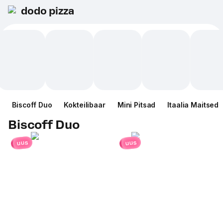
dodo pizza
Biscoff Duo
Kokteilibaar
Mini Pitsad
Itaalia Maitsed
Biscoff Duo
uus
uus