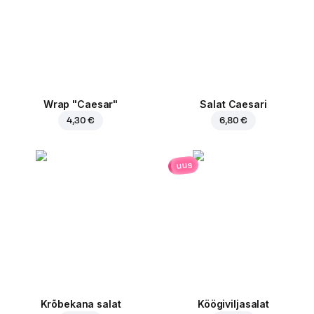
Wrap "Caesar"
Salat Caesari
4,30 €
6,80 €
uus
Krõbekana salat
Köögiviljasalat