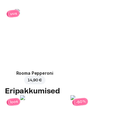
uus
Rooma Pepperoni
14,90 €
Eripakkumised
-50%
loos