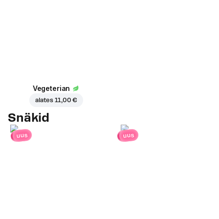
Vegeterian
alates
11,00 €
Snäkid
uus
uus