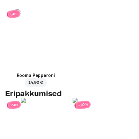
uus
Rooma Pepperoni
14,90 €
Eripakkumised
-50%
loos