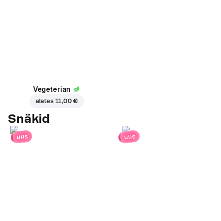
Vegeterian
alates
11,00 €
Snäkid
uus
uus