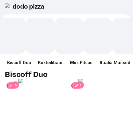
dodo pizza
Biscoff Duo
Kokteilibaar
Mini Pitsad
Itaalia Maitsed
Biscoff Duo
uus
uus