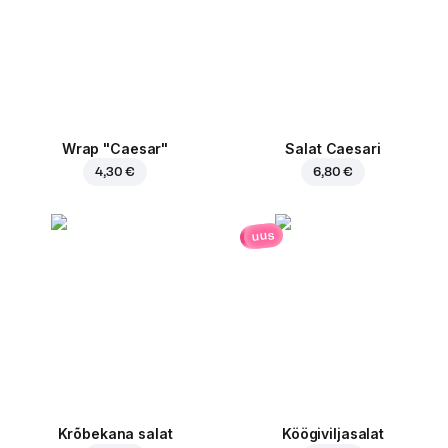
Wrap "Caesar"
Salat Caesari
4,30 €
6,80 €
uus
Krõbekana salat
Köögiviljasalat