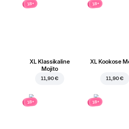
18+
18+
XL Klassikaline
XL Kookose Mo
Mojito
11,90 €
11,90 €
18+
18+