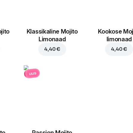
jito
Klassikaline Mojito
Kookose Moj
Limonaad
limonaad
4,40 €
4,40 €
uus
to
Passion Mojito