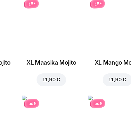
18+
18+
jito
XL Maasika Mojito
XL Mango Moj
Lisa ostukorvi hinnaga
6,
11,90 €
11,90 €
uus
uus