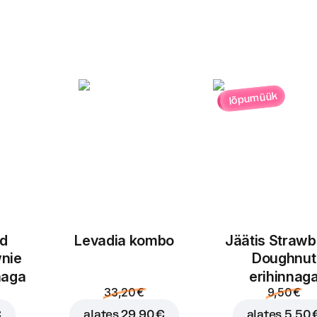
lõpumüük
ed
Levadia kombo
Jäätis Strawb
nie
Doughnut
naga
erihinnag
33,20 €
9,50 €
€
alates
29,90 €
alates
5,50 