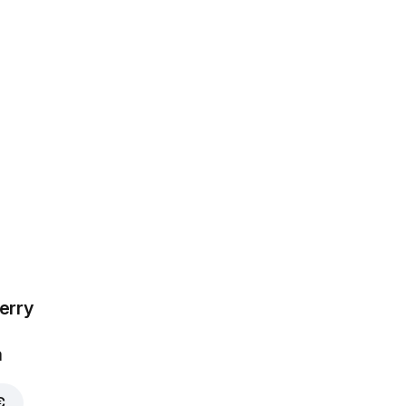
erry
a
€