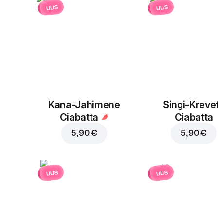
uus
uus
Kana-Jahimene
Singi-Krevet
Ciabatta
Ciabatta
5,90 €
5,90 €
uus
uus