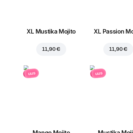
XL Mustika Mojito
XL Passion Mo
11,90 €
11,90 €
uus
uus
Mango Mojito
Mustika Moji