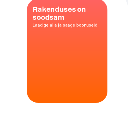
Rakenduses on
soodsam
Laadige alla ja saage boonuseid
,
kaste
,