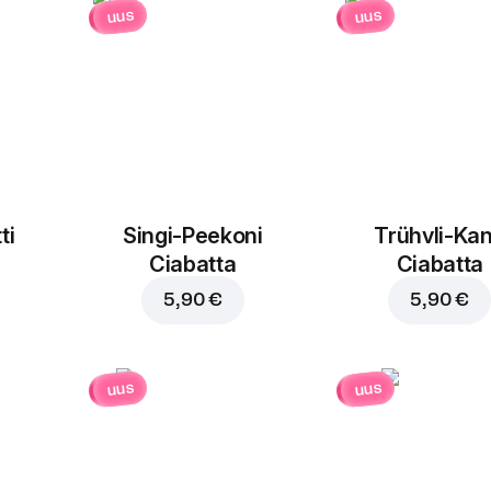
uus
uus
ti
Singi-Peekoni
Trühvli-Ka
Ciabatta
Ciabatta
5,90 €
5,90 €
uus
uus