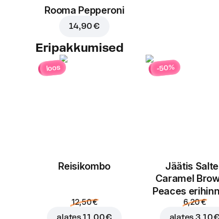
Rooma Pepperoni
14,90 €
Eripakkumised
-50%
loos
Reisikombo
Jäätis Salt
Caramel Brow
Peaces erihin
12,50 €
6,20 €
alates
11,00 €
alates
3,10 