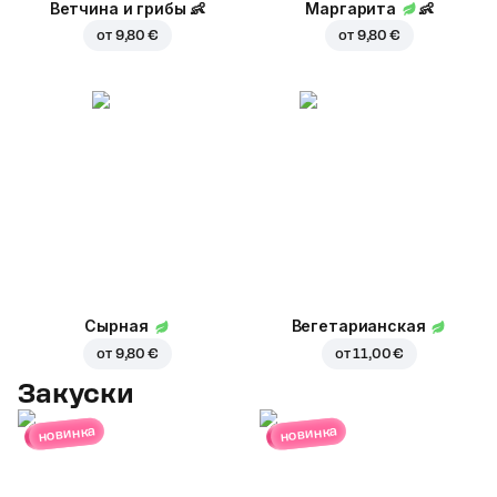
Ветчина и грибы
👶
Маргарита
👶
от
9,80 €
от
9,80 €
Сырная
Вегетарианская
от
9,80 €
от
11,00 €
Закуски
новинка
новинка