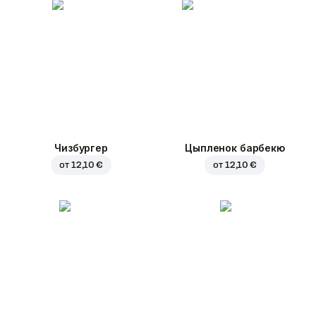
Чизбургер
Цыпленок барбекю
от
12,10 €
от
12,10 €