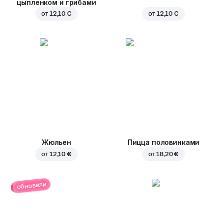
цыпленком и грибами
от
12,10 €
от
12,10 €
Жюльен
Пицца половинками
от
12,10 €
от
18,20 €
обновили