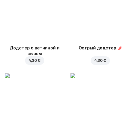
Додстер с ветчиной и
Острый додстер
сыром
4,30 €
4,30 €