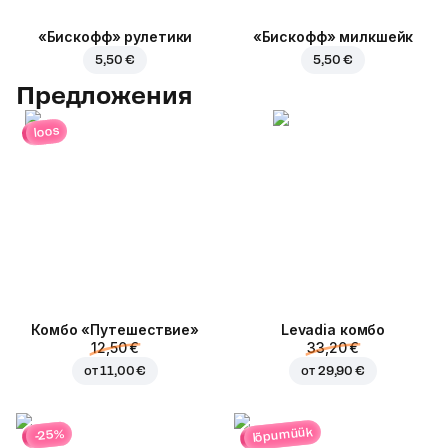
«Бискофф» рулетики
«Бискофф» милкшейк
5,50 €
5,50 €
Предложения
loos
Комбо «Путешествие»
Levadia комбо
12,50 €
33,20 €
от
11,00 €
от
29,90 €
lõpumüük
-25%