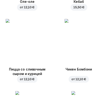
Оле-оле
Кебаб
от
12,10 €
15,50 €
Пицца со сливочным
Чикен Бомбони
сыром и курицей
от
12,10 €
от
12,10 €