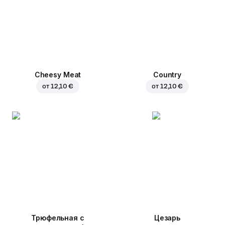
Cheesy Meat
Country
от
12,10 €
от
12,10 €
Трюфельная с
Цезарь