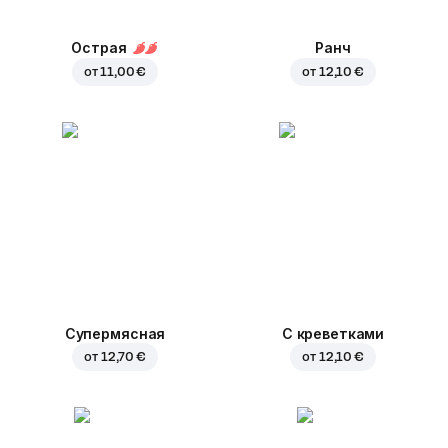
Острая
Ранч
от
11,00 €
от
12,10 €
Супермясная
С креветками
от
12,70 €
от
12,10 €