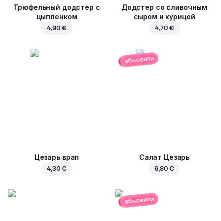
Трюфельный додстер c
Додстер со сливочным
цыпленком
сыром и курицей
4,90 €
4,70 €
обновили
Цезарь врап
Салат Цезарь
4,30 €
6,80 €
обновили