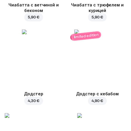
Чиабатта с ветчиной и
Чиабатта с трюфелем и
беконом
курицей
5,90 €
5,90 €
limited edition
Додстер
Додстер с кебабом
4,30 €
4,90 €