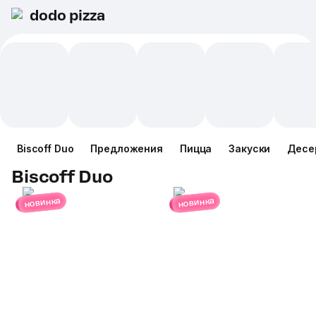
dodo pizza
Biscoff Duo
Предложения
Пицца
Закуски
Десе
Biscoff Duo
новинка
новинка