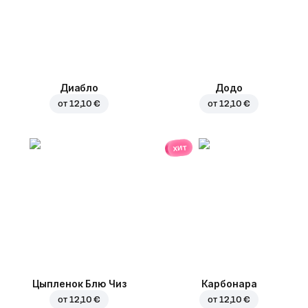
Диабло
Додо
от
12,10 €
от
12,10 €
хит
Цыпленок Блю Чиз
Карбонара
от
12,10 €
от
12,10 €