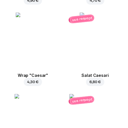
4,90 €
4,70 €
uus retsept
Wrap "Caesar"
Salat Caesari
4,30 €
6,80 €
uus retsept