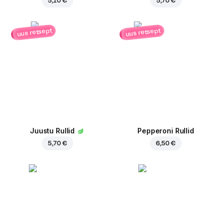
5,10 €
5,70 €
uus retsept
uus retsept
Juustu Rullid
Pepperoni Rullid
5,70 €
6,50 €