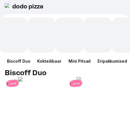
dodo pizza
Biscoff Duo
Kokteilibaar
Mini Pitsad
Eripakkumised
Biscoff Duo
uus
uus