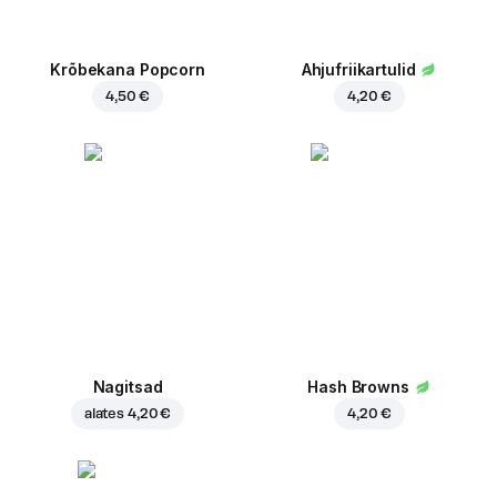
Krõbekana Popcorn
Ahjufriikartulid
4,50 €
4,20 €
Nagitsad
Hash Browns
alates
4,20 €
4,20 €