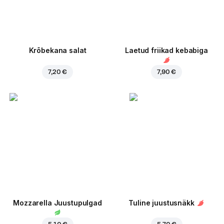
Krõbekana salat
Laetud friikad kebabiga
7,20 €
7,90 €
Mozzarella Juustupulgad
Tuline juustusnäkk