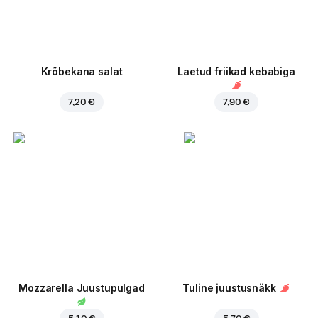
Krõbekana salat
Laetud friikad kebabiga
7,20 €
7,90 €
Mozzarella Juustupulgad
Tuline juustusnäkk