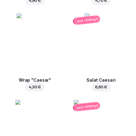
4,90 €
4,70 €
uus retsept
Wrap "Caesar"
Salat Caesari
4,30 €
6,80 €
uus retsept