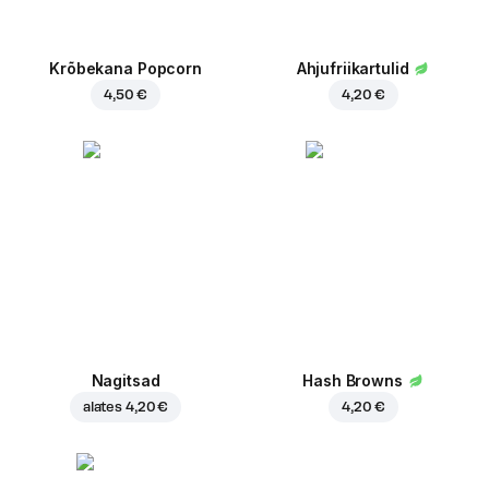
Krõbekana Popcorn
Ahjufriikartulid
4,50 €
4,20 €
Nagitsad
Hash Browns
alates
4,20 €
4,20 €