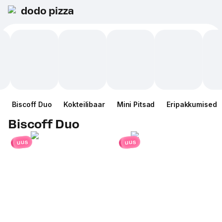
dodo pizza
Biscoff Duo
Kokteilibaar
Mini Pitsad
Eripakkumised
Biscoff Duo
uus
uus