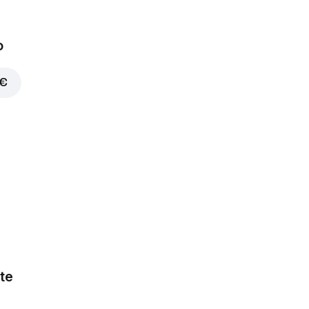
o
 €
te