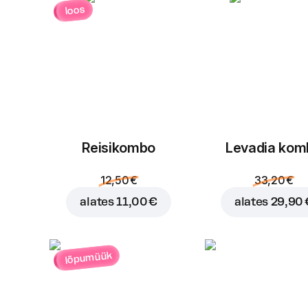
loos
Reisikombo
Levadia kom
12,50 €
33,20 €
alates
11,00 €
alates
29,90 
lõpumüük