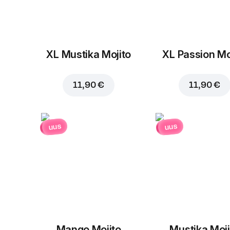
XL Mustika Mojito
XL Passion Mo
11,90 €
11,90 €
uus
uus
Mango Mojito
Mustika Moji