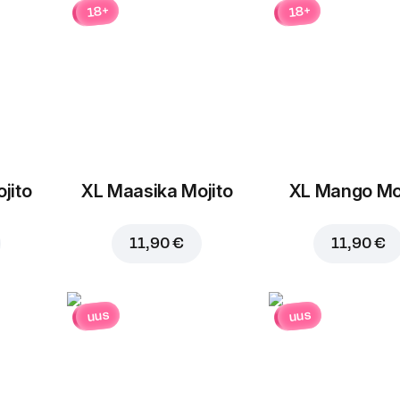
18+
18+
jito
XL Maasika Mojito
XL Mango Moj
Lisa ostukorvi hinnaga
6,
11,90 €
11,90 €
uus
uus