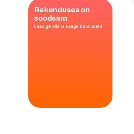
Rakenduses on
soodsam
Laadige alla ja saage boonuseid
,
kaste
,