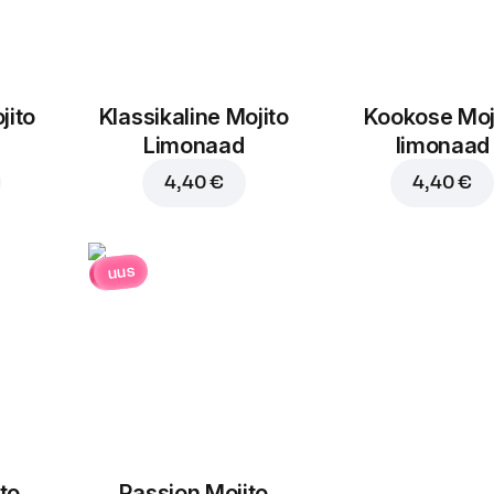
jito
Klassikaline Mojito
Kookose Moj
Limonaad
limonaad
4,40 €
4,40 €
uus
to
Passion Mojito