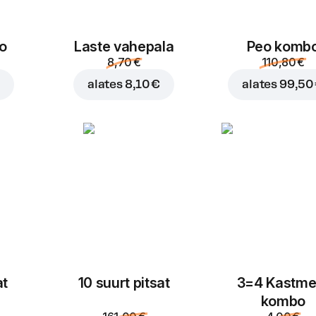
o
Laste vahepala
Peo komb
8,70 €
110,80 €
€
alates
8,10 €
alates
99,50
at
10 suurt pitsat
3=4 Kastme
kombo