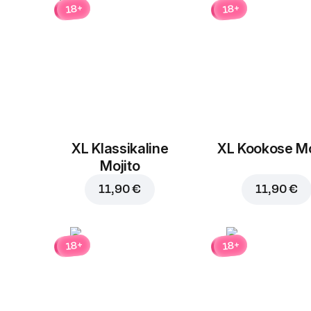
18+
18+
XL Klassikaline
XL Kookose Mo
Mojito
11,90 €
11,90 €
18+
18+