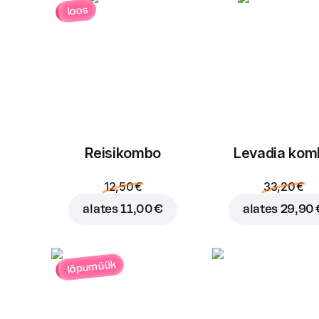
loos
Reisikombo
Levadia kom
12,50 €
33,20 €
alates
11,00 €
alates
29,90 
lõpumüük