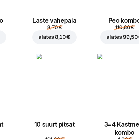
o
Laste vahepala
Peo komb
8,70 €
110,80 €
€
alates
8,10 €
alates
99,50
at
10 suurt pitsat
3=4 Kastme
kombo