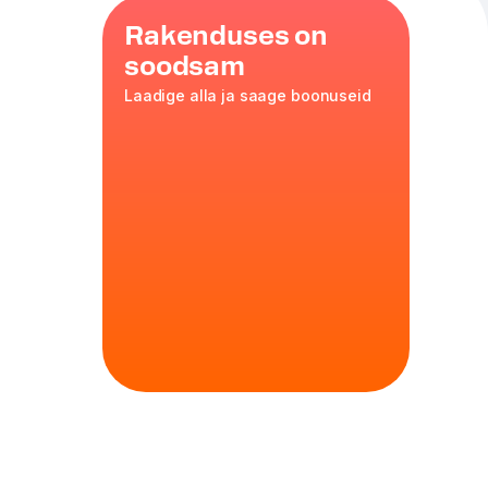
Rakenduses on
soodsam
Laadige alla ja saage boonuseid