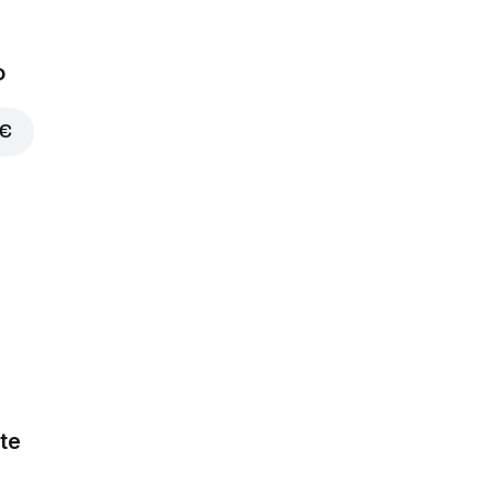
o
 €
te