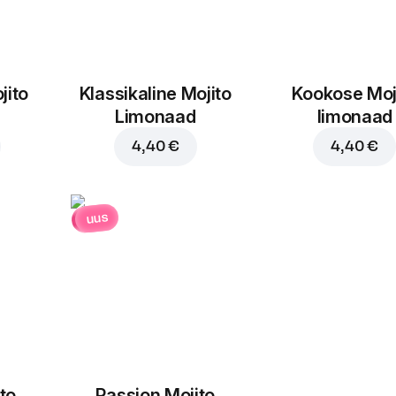
jito
Klassikaline Mojito
Kookose Moj
Limonaad
limonaad
4,40 €
4,40 €
uus
to
Passion Mojito