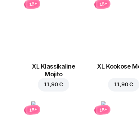
18+
18+
XL Klassikaline
XL Kookose Mo
Mojito
11,90 €
11,90 €
18+
18+