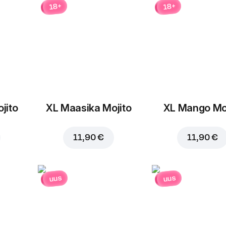
18+
18+
jito
XL Maasika Mojito
XL Mango Moj
11,90 €
11,90 €
uus
uus