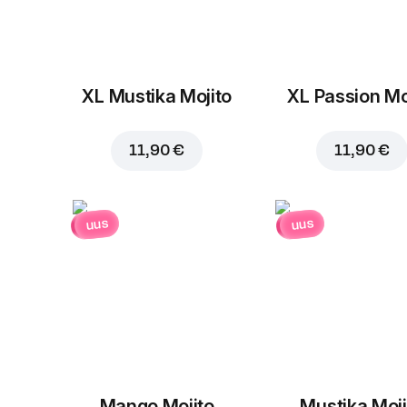
XL Mustika Mojito
XL Passion Mo
11,90 €
11,90 €
uus
uus
Mango Mojito
Mustika Moji