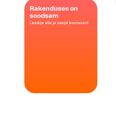
Rakenduses on
soodsam
Laadige alla ja saage boonuseid
di maitsvaid
adega. See
oob igale peole
tainas 35, 850 g
 tomatid,
etsepti