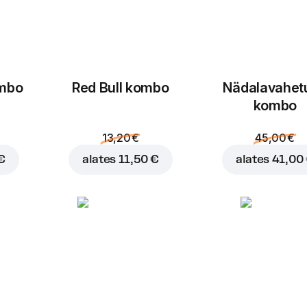
Asenda
Juustukaste
1 tk, 40 g
ombo
Red Bull kombo
Nädalavahet
Kaste Juustukaste
kombo
Asenda
13,20 €
45,00 €
Coca-Cola pudel
€
alates
11,50 €
alates
41,00
1,5 l
Coca-Cola pudel
1,5 l
Coca-Cola pudel