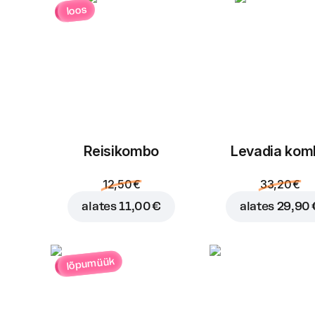
loos
Reisikombo
Levadia kom
12,50 €
33,20 €
alates
11,00 €
alates
29,90 
lõpumüük