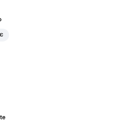
o
 €
te