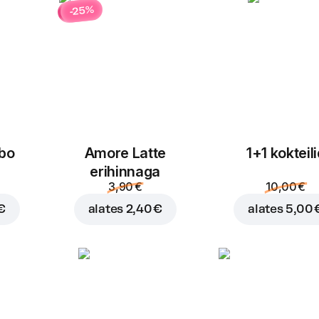
-25%
Asenda
Kaste UUS Chilli
1 tk, 40 g
Kaste UUS Chilli
Asenda
bo
Amore Latte
1+1 kokteil
Kaste BBQ
erihinnaga
1 tk, 50 g
3,90 €
10,00 €
BBQ kaste
€
alates
2,40 €
alates
5,00 
Asenda
Kaste Trühvli
1 tk, 40 g
Kaste Trühvlikaste
+
0,30 €