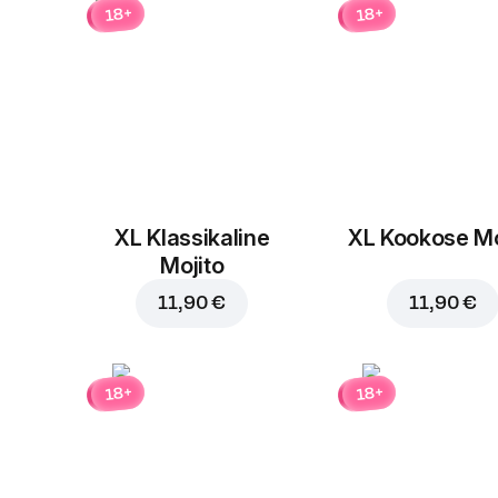
18+
18+
XL Klassikaline
XL Kookose Mo
Mojito
11,90 €
11,90 €
18+
18+