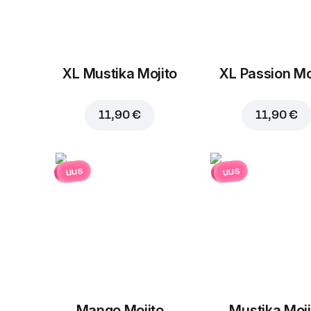
XL Mustika Mojito
XL Passion Mo
11,90 €
11,90 €
uus
uus
Mango Mojito
Mustika Moji