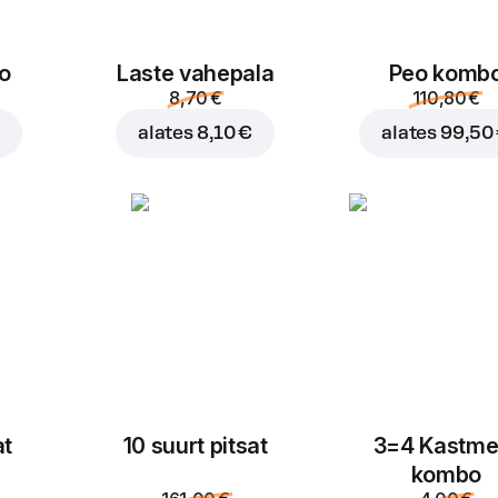
1,5 l
o
Laste vahepala
Peo komb
8,70 €
110,80 €
€
alates
8,10 €
alates
99,50
at
10 suurt pitsat
3=4 Kastme
kombo